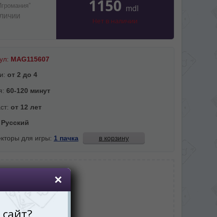
1150
Игромания”
mdl
аличии
Нет в наличии
ул:
MAG115607
и:
от 2 до 4
я:
60-120 минут
ст:
от 12 лет
:
Русский
кторы для игры:
1 пачка
в корзину
Евро
:
День мужчин
у
,
Подруге
,
Ребенку
тель:
Magellan