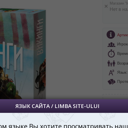
Магазин “
Нет в н
BA SITE-ULUI
Артик
 просматривать наш сайт?
Игрок
 vedeți site-ul nostru?
Врем
далее сохраним Ваш выбор языка.
Возра
 apoi vă vom salva alegerea limbii.
Язык
йта, то это можно всегда сделать в
углу страницы.
Проте
uteți oricând să faceți asta în colțul din
al paginii.
Тип игры:
RU
В подарок
Кому:
Друг
Производи