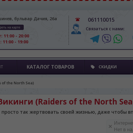
шинев, бульвар Дачия, 26а
061110015
реть на карте
Связаться с нами:
: 11:00 - 20:00
: 11:00 - 19:00
КАТАЛОГ ТОВАРОВ
ПТ
СКИДКИ
 of the North Sea)
Викинги (Raiders of the North Sea
т просто так жертвовать своей жизнью, даже чтобы вп
Интерне
Нет в н