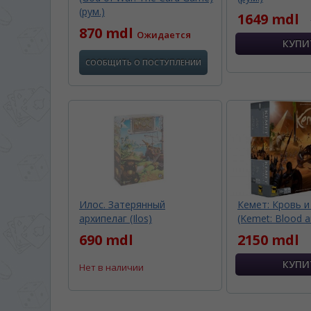
(рум.)
1649 mdl
870 mdl
Ожидается
СООБЩИТЬ О ПОСТУПЛЕНИИ
Илос. Затерянный
Кемет: Кровь и
архипелаг (Ilos)
(Kemet: Blood a
690 mdl
2150 mdl
Нет в наличии