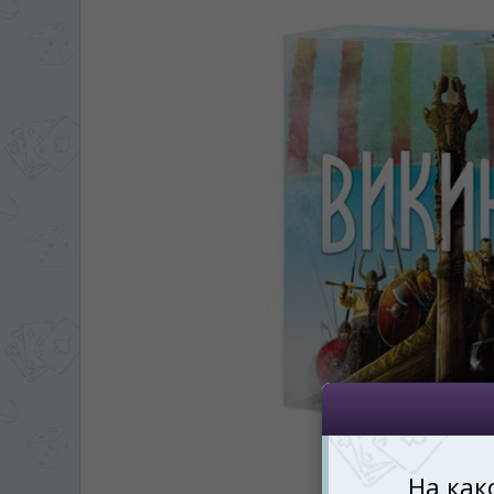
ЯЗЫК САЙТА / LIM
На каком языке Вы хотите
În ce limbă ați dori să
*
Беспокоим Вас только один раз, 
Vă vom deranja doar o singură dată,
*
Если вы хотите переключить язык са
правом верхнем 
Dacă doriți să schimbați limba site-ului, p
dreapta sus 
RO