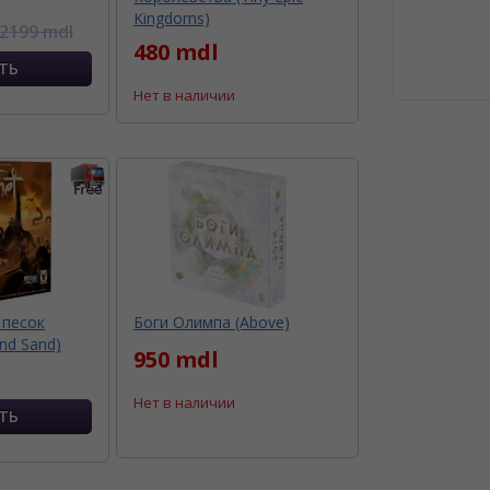
Kingdoms)
2199 mdl
480 mdl
Нет в наличии
 песок
Боги Олимпа (Above)
nd Sand)
950 mdl
Нет в наличии