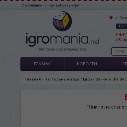
О компании
Как выбрать игру
г. Ки
Смот
Пн-Пт
Сб-Вс
ГЛАВНАЯ
НОВОСТИ
О
/
/
/
Главная
Настольные игры
Евро
Викинги (Raiders
"Никто не стане