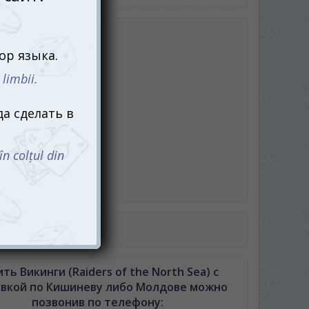
робке
вое поле
деревянные фишки
рт
онеты
етона провизии
етонов подношений
ика
ый мешок
ила игры
авила игры в PDF
ть Викинги (Raiders of the North Sea) с
авкой по Кишиневу либо Молдове можно
позвонив по телефону: