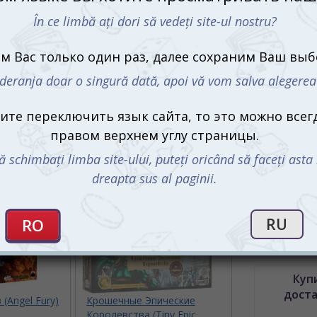
Что в ко
игро
122 
75 ка
32 м
32 ж
16 ж
2 куб
чёрн
прав
Пр
Купи
дост
(Angel Fury)
Крошечные Эпические
Королевства (Tiny Epic