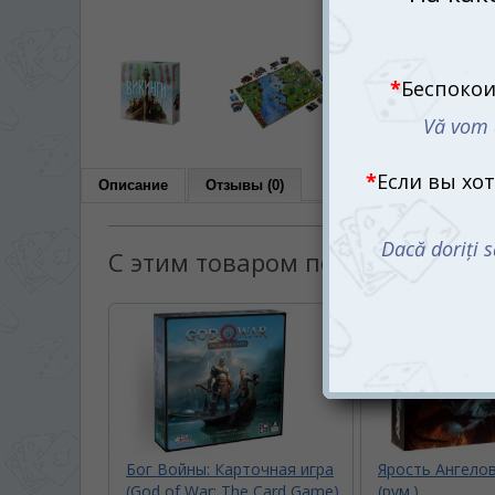
Описание
Отзывы (0)
С этим товаром покупают:
Бог Войны: Карточная игра
Ярость Ангелов 
(God of War: The Card Game)
(рум.)