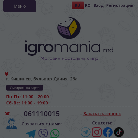
RU
RO
Вход
Регистрация
Меню
г. Кишинев, бульвар Дачия, 26а
Смотреть на карте
Пн-Пт: 11:00 - 20:00
Сб-Вс: 11:00 - 19:00
061110015
Заказать звонок
Соцсети:
Связаться с нами: