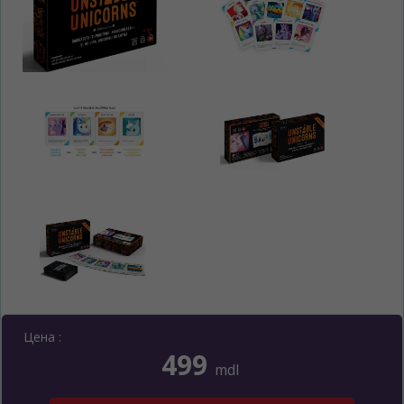
ЯЗЫК САЙТА / LIMBA SITE-ULUI
Цена :
499
mdl
На каком языке Вы хотите
просматривать наш сайт?