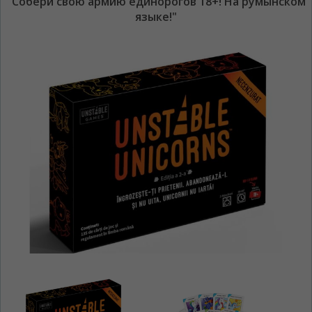
"Собери свою армию единорогов 18+! На румынском
языке!"