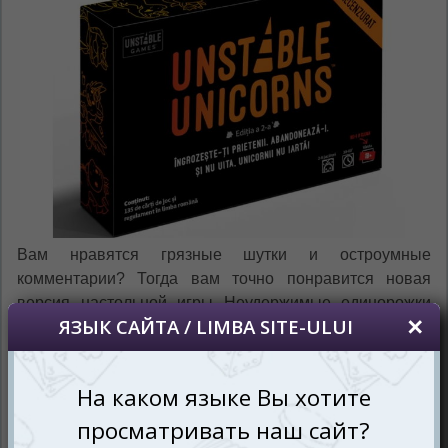
Вам нравятся грязные шутки и остроумные
комментарии? Тогда вам точно понравится новая
версия настольной игры Неудержимые единорожки
18+ (Unstable Unicorns: Not Safe For Work) (рум.)! Эта
игра словно создана для тех, чьи разговоры на 69%
состоят из неподобающих шуток. Когда в обычном
мире единороги ассоциируются с магией и
волшебством, в этой игре они готовы показать свою
тёмную сторону, чтобы как следует повеселиться!