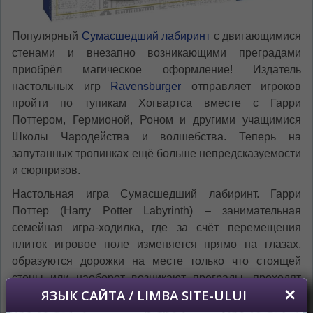
Популярный
Сумасшедший лабиринт
с двигающимися
стенами и внезапно возникающими преградами
приобрёл магическое оформление! Издатель
настольных игр
Ravensburger
отправляет игроков
пройти по тупикам Хогвартса вместе с Гарри
Поттером, Гермионой, Роном и другими учащимися
Школы Чародейства и волшебства. Теперь на
запутанных тропинках ещё больше непредсказуемости
и сюрпризов.
Настольная игра Сумасшедший лабиринт. Гарри
Поттер (Harry Potter Labyrinth) – занимательная
семейная игра-ходилка, где за счёт перемещения
плиток игровое поле изменяется прямо на глазах,
образуются дорожки на месте только что стоящей
стены или наоборот возникают преграды, проходят
невероятные открытия и поиски тайн.