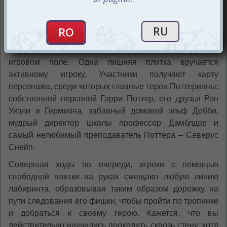
Каждый игрок сможет легко и ловко двигать ходы
лабиринта, чтобы пройти к своим персонажам.
Перед началом партии расположите плитки с
изображением лабиринта в случайном порядке на
игровом поле. Одна лишняя плитка вручается
активному игроку. Участники получают карту
персонажа, среди которых главные герои Поттерианы:
собственной персоной Гарри Поттер, его друзья Рон
Уизли и Гермиона, забавный домовой эльф Добби,
мудрый директор школы профессор Дамблдор и
самый нелюбимый преподаватель Поттера – Северус
Снейп.
Совершая ходы по очереди, игроки с помощью
свободной плитки на руках смещают любую линию
лабиринта, образовывая таким образом дорожку на
пути следования его фишки, чтобы пройти по тропинке
и добраться к своему герою. Кажется, что вы
действительно научились проходить сквозь стену, хотя