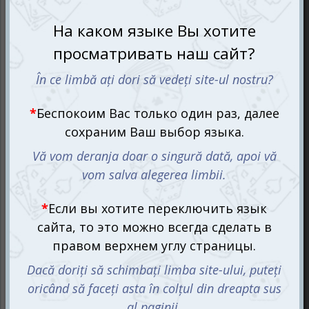
Магия случается, лабиринт
изменяется!
В поисках волшебных предметов и персонажей по
запутанному волшебно-сумасшедшему лабиринту
могут одновременно участвовать 2-4 игрока от 7 лет.