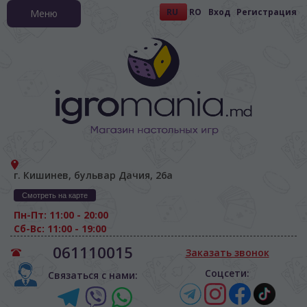
RU
RO
Вход
Регистрация
Меню
г. Кишинев, бульвар Дачия, 26а
Смотреть на карте
Пн-Пт: 11:00 - 20:00
Сб-Вс: 11:00 - 19:00
061110015
Заказать звонок
Соцсети:
Связаться с нами: