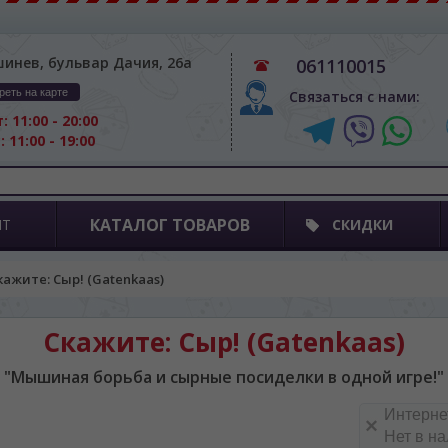
шинев, бульвар Дачия, 26а
061110015
реть на карте
Связаться с нами:
: 11:00 - 20:00
: 11:00 - 19:00
КАТАЛОГ ТОВАРОВ
ПТ
СКИДКИ
кажите: Сыр! (Gatenkaas)
Скажите: Сыр! (Gatenkaas)
"Мышиная борьба и сырные посиделки в одной игре!"
Интерне
Нет в н