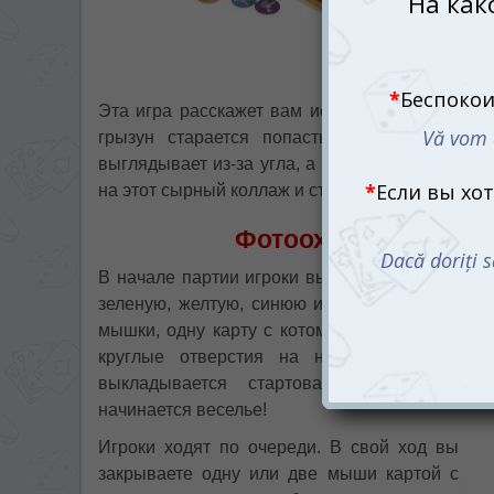
Эта игра расскажет вам историю большого м
грызун старается попасть в объектив фоток
выглядывает из-за угла, а кто-то просто оказа
на этот сырный коллаж и стать лучшим мыши
Фотоохота начинаетс
В начале партии игроки выбирают себе персо
зеленую, желтую, синюю и фиолетовую. Кажд
мышки, одну карту с котом и четыре дырявые
круглые отверстия на них будут выгля
выкладывается стартовая карточка, и
начинается веселье!
Игроки ходят по очереди. В свой ход вы
закрываете одну или две мыши картой с