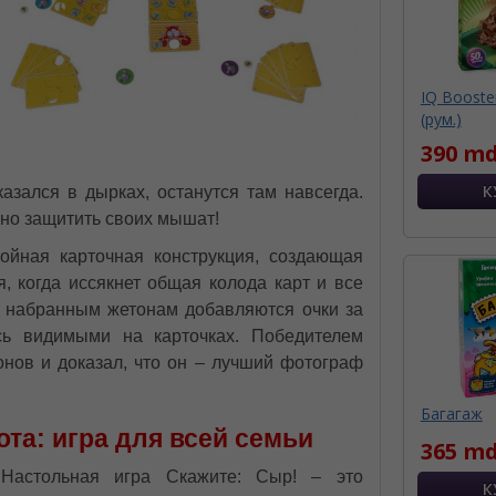
IQ Booster
(рум.)
390 md
азался в дырках, останутся там навсегда.
ьно защитить своих мышат!
ойная карточная конструкция, создающая
, когда иссякнет общая колода карт и все
е набранным жетонам добавляются очки за
сь видимыми на карточках. Победителем
тонов и доказал, что он – лучший фотограф
Багагаж
та: игра для всей семьи
365 md
Настольная игра Скажите: Сыр! – это