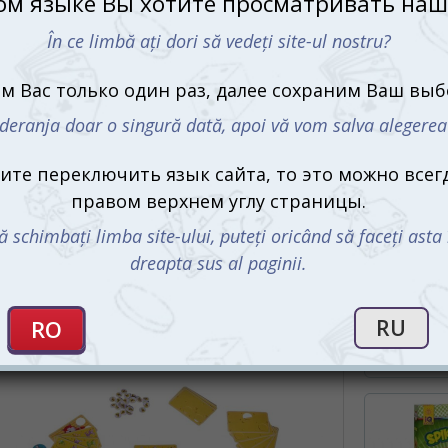
выходе получается целый фото-коллаж с
С этим 
множеством смешных моментов. Сможете
ли вы поймать лучший кадр?
ышиного семейства, где каждый маленький
амеры. Кто-то успел спрятаться, кто-то
лся в центре кадра. Готовы ли вы взглянуть
ным фотографом?
я: сыр на старте!
Магнитна
Майнкрафт
нажей – маленьких мышек четырех цветов:
Magnetic 
ый получает фишку с изображением своей
285 m
 карты. Дырявые они не просто так: через
дывать ваши и чужие мышата.
На стол
СООБЩИТ