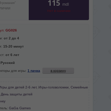
115
Игромания”
mdl
аличии
Нет в наличии
ул:
GG026
и:
от 2 до 4
я:
15-20 минут
ст:
от 6 лет
:
Русский
кторы для игры:
1 пачка
в корзину
Игры для детей 2-6 лет
,
Игры-головоломки
,
Семейные
:
День защиты детей
нку
тель:
GaGa Games