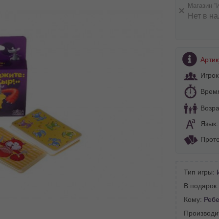
Магазин “
Нет в н
Артик
Игрок
Врем
Возра
Язык
Проте
Тип игры:
В подарок
BA SITE-ULUI
Кому:
Ребе
Производи