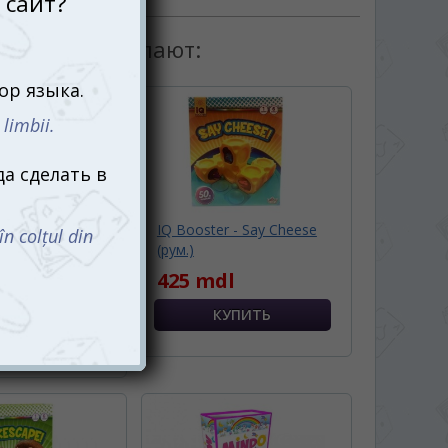
товаром покупают:
я игра
IQ Booster - Say Cheese
 (Minecraft
(рум.)
Game) (рум.)
425 mdl
dl
Ожидается
Ь О ПОСТУПЛЕНИИ