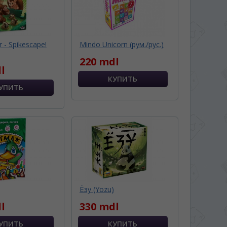
 - Spikescape!
Mindo Unicorn (рум./рус.)
220 mdl
l
Ёзу (Yozu)
l
330 mdl