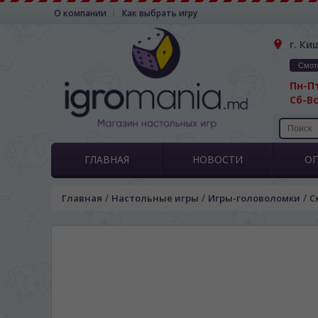
О компании
Как выбрать игру
г. Ки
Смот
Пн-Пт
Сб-Вс
ГЛАВНАЯ
НОВОСТИ
О
/
/
/
Главная
Настольные игры
Игры-головоломки
С