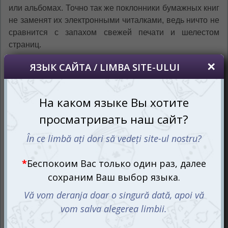
или альбомах. Точно так же поклонники бумажных книг
не заменят их электронными читалками, ведь ничто не
сравнится с запахом свежей печати и шелестом
страниц.
То же самое можно сказать и об игре в покер.
Профессиональные игроки не обменяют живую
атмосферу, шум фишек и звук карт на виртуальные
онлайн-игры. Для настоящих покерных сессий нужен
надежный и качественный атрибут — Покерный набор
500 фишек по 11,5 г без номинала в алюминиевом
кейсе.
Для истинных любителей покера