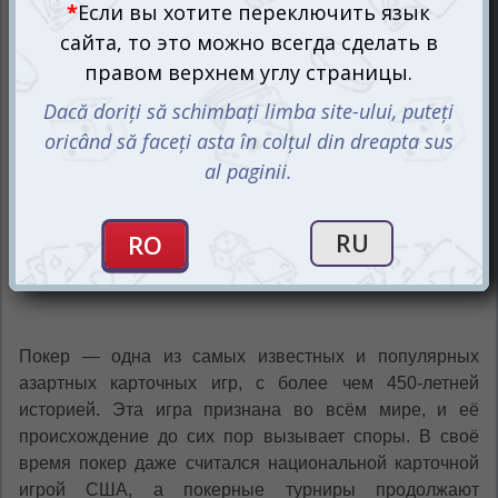
Покер — одна из самых известных и популярных
азартных карточных игр, с более чем 450-летней
историей. Эта игра признана во всём мире, и её
происхождение до сих пор вызывает споры. В своё
время покер даже считался национальной карточной
игрой США, а покерные турниры продолжают