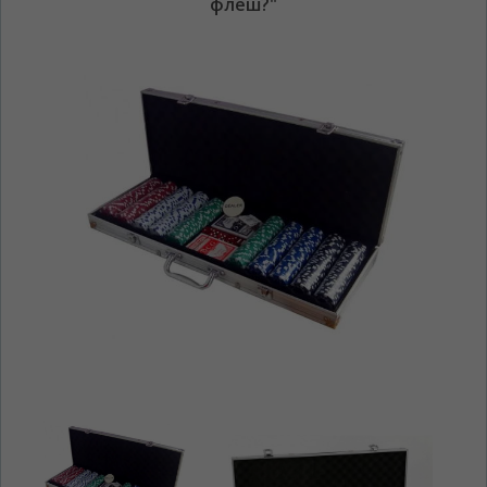
флеш?"