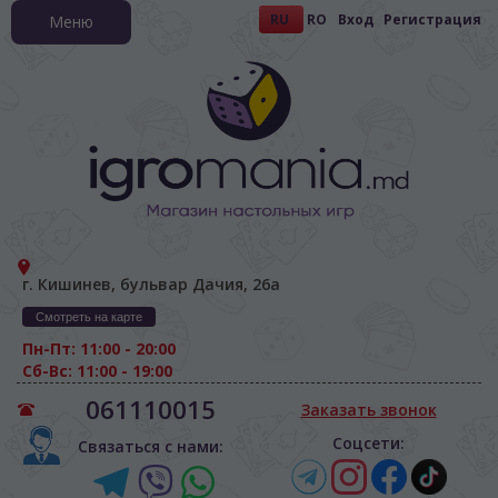
RU
RO
Вход
Регистрация
Меню
г. Кишинев, бульвар Дачия, 26а
Смотреть на карте
Пн-Пт: 11:00 - 20:00
Сб-Вс: 11:00 - 19:00
061110015
Заказать звонок
Соцсети:
Связаться с нами: