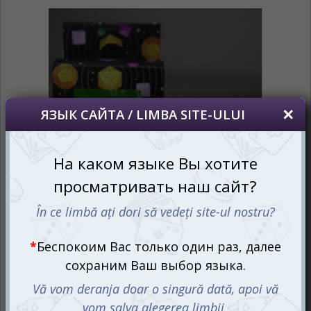
*
Если вы хотите переключить язык
сайта, то это можно всегда сделать в
правом верхнем углу страницы.
Dacă doriți să schimbați limba site-ului, puteți
oricând să faceți asta în colțul din dreapta sus
al paginii.
RU
RO