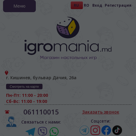
RU
RO
Вход
Регистрация
Меню
г. Кишинев, бульвар Дачия, 26а
Смотреть на карте
Пн-Пт: 11:00 - 20:00
Сб-Вс: 11:00 - 19:00
061110015
Заказать звонок
Соцсети:
Связаться с нами: