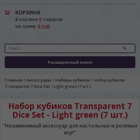
КОРЗИНА
В корзине
0
товаров
на сумму
0 mdl
Расширенный поиск
/
/
/
Главная
Аксессуары
Наборы кубиков
Набор кубиков
ЯЗЫК САЙТА / LIMBA SITE-ULUI
Transparent 7 Dice Set - Light green (7 шт.)
На каком языке Вы хотите
просматривать наш сайт?
Набор кубиков Transparent 7
În ce limbă ați dori să vedeți site-ul nostru?
Dice Set - Light green (7 шт.)
*
Беспокоим Вас только один раз, далее
"Незаменимый аксессуар для настольных и ролевых
сохраним Ваш выбор языка.
игр!"
Vă vom deranja doar o singură dată, apoi vă
vom salva alegerea limbii.