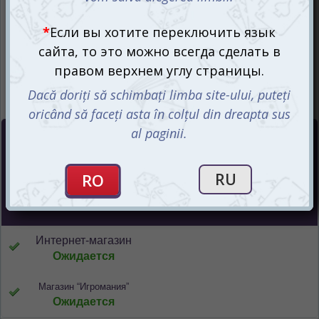
Цена :
100
mdl
СООБЩИТЬ О ПОСТУПЛЕНИИ
Интернет-магазин
Ожидается
Магазин “Игромания”
Ожидается