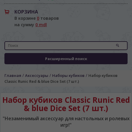
КОРЗИНА
В корзине
0
товаров
на сумму
0 mdl
Расширенный поиск
ЯЗЫК САЙТА / LIMBA SITE-ULUI
/
/
/
Главная
Аксессуары
Наборы кубиков
Набор кубиков
На каком языке Вы хотите
Classic Runic Red & blue Dice Set (7 шт.)
просматривать наш сайт?
În ce limbă ați dori să vedeți site-ul nostru?
Набор кубиков Classic Runic Red
*
Беспокоим Вас только один раз, далее
& blue Dice Set (7 шт.)
сохраним Ваш выбор языка.
Vă vom deranja doar o singură dată, apoi vă
"Незаменимый аксессуар для настольных и ролевых
vom salva alegerea limbii.
игр!"
*
Если вы хотите переключить язык