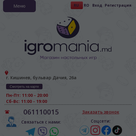
RU
RO
Вход
Регистрация
Меню
г. Кишинев, бульвар Дачия, 26а
Смотреть на карте
Пн-Пт: 11:00 - 20:00
Сб-Вс: 11:00 - 19:00
061110015
Заказать звонок
Соцсети:
Связаться с нами: