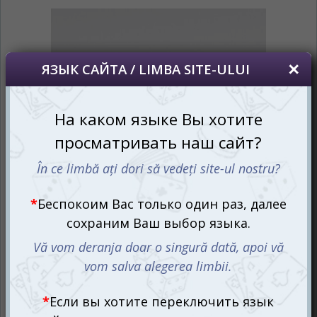
сайта, то это можно всегда сделать в
правом верхнем углу страницы.
Dacă doriți să schimbați limba site-ului, puteți
oricând să faceți asta în colțul din dreapta sus
al paginii.
RU
RO