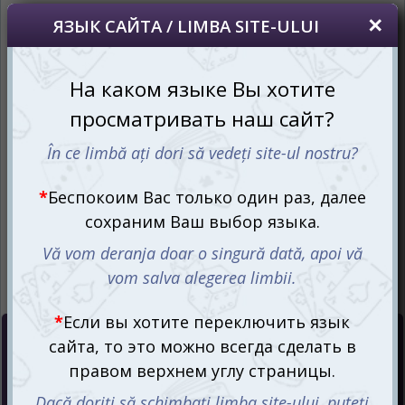
oricând să faceți asta în colțul din dreapta sus
al paginii.
RU
RO
Цена :
125
mdl