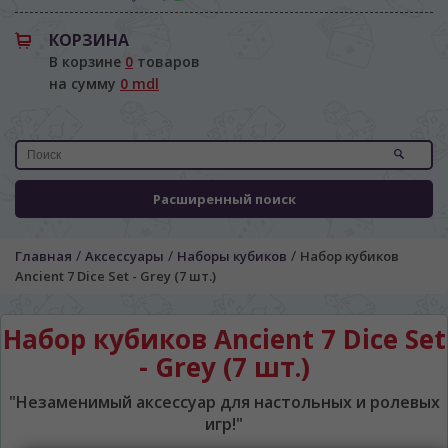
КОРЗИНА
В корзине
0
товаров
на сумму
0 mdl
ЯЗЫК САЙТА / LIMBA SITE-ULUI
Расширенный поиск
На каком языке Вы хотите
просматривать наш сайт?
/
/
/
Главная
Аксессуары
Наборы кубиков
Набор кубиков
În ce limbă ați dori să vedeți site-ul nostru?
Ancient 7 Dice Set - Grey (7 шт.)
*
Беспокоим Вас только один раз, далее
сохраним Ваш выбор языка.
Набор кубиков Ancient 7 Dice Set
Vă vom deranja doar o singură dată, apoi vă
vom salva alegerea limbii.
- Grey (7 шт.)
*
Если вы хотите переключить язык
"Незаменимый аксессуар для настольных и ролевых
сайта, то это можно всегда сделать в
игр!"
правом верхнем углу страницы.
Dacă doriți să schimbați limba site-ului, puteți