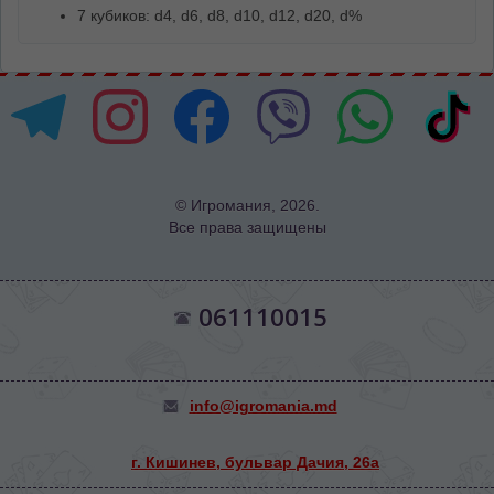
7 кубиков: d4, d6, d8, d10, d12, d20, d%
© Игромания, 2026.
Все права защищены
061110015
info@igromania.md
г. Кишинев, бульвар Дачия, 26а