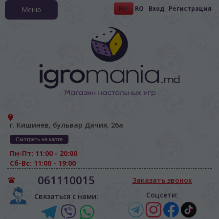
RU
RO
Вход
Регистрация
Меню
г. Кишинев, бульвар Дачия, 26а
Смотреть на карте
Пн-Пт: 11:00 - 20:00
Сб-Вс: 11:00 - 19:00
061110015
Заказать звонок
Соцсети:
Связаться с нами: