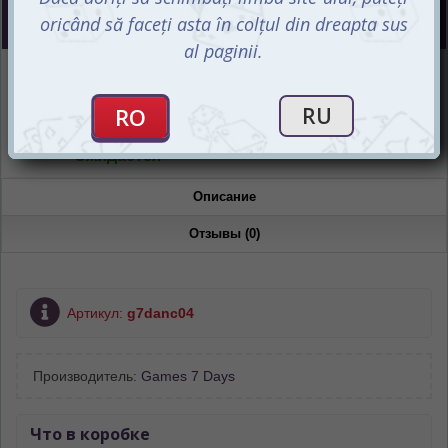
СООБЩИТЬ О ПОСТУПЛЕНИИ
Интернет-магазин
Ожидается
Магазин “Игромания”
Ожидается
Описание
Отзывы (0)
Артикул:
g7danc04
Производитель:
Games 7 Days
Что в коробке