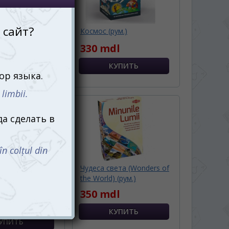
вое тело (рум.)
Космос (рум.)
l
330 mdl
 Всемирная
Чудеса света (Wonders of
BrainBox: World
the World) (рум.)
ум.)
350 mdl
l