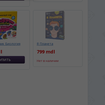
ник Биология
Я Планета
l
799 mdl
Нет в наличии