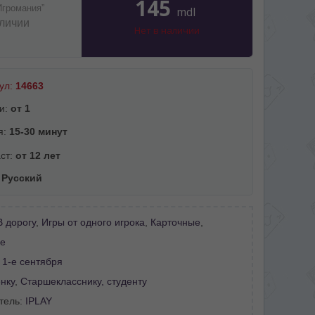
145
Игромания”
mdl
аличии
Нет в наличии
ул:
14663
и:
от 1
я:
15-30 минут
ст:
от 12 лет
:
Русский
В дорогу
,
Игры от одного игрока
,
Карточные
,
е
:
1-е сентября
нку
,
Старшекласснику, студенту
тель:
IPLAY