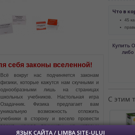
Что в ко
 просматривать наш сайт?
 vedeți site-ul nostru?
45 к
прав
далее сохраним Ваш выбор языка.
 apoi vă vom salva alegerea limbii.
Купить О
йта, то это можно всегда сделать в
либо
углу страницы.
uteți oricând să faceți asta în colțul din
ля себя законы вселенной!
al paginii.
Всё вокруг нас подчиняется законам
RU
физики, которые кажутся нам скучными и
однообразными лишь на страницах
С этим 
школьных учебников. Настольная игра
Озадачник. Физика предлагает вам
уникальную возможность отложить
учебники в сторону и весело провести
время, изучая принципы, на которых
зиждется наш мир. Узнайте, как же на