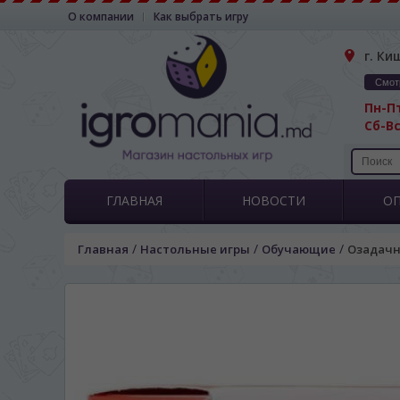
О компании
Как выбрать игру
г. Ки
Смот
Пн-Пт
Сб-Вс
ГЛАВНАЯ
НОВОСТИ
О
/
/
/
Главная
Настольные игры
Обучающие
Озадачн