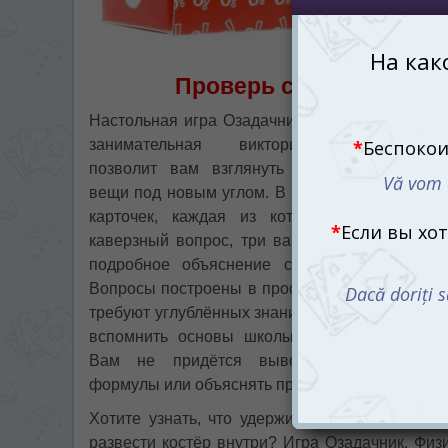
Проверь себя: есть ли
Настольная игра Озадачник. Физика — это
занимательная викторина, которая
позволит вам взглянуть на обыденные
вещи под новым углом. В набор входят 45
карточек, каждая из которых содержит
каверзный вопрос, три варианта ответа и
подробное объяснение с иллюстрацией.
Вопросы построены в простой форме и не
требуют углублённых знаний — достаточно
вспомнить основы школьной программы.
Вам не придётся выводить сложные
формулы или объяснять правило буравчика.
Хотите узнать, что удерживает поезд на рел
развести костёр внутри? Игра Озадачник. Физи