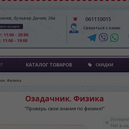
шинев, бульвар Дачия, 26а
061110015
реть на карте
Связаться с нами:
: 11:00 - 20:00
: 11:00 - 19:00
КАТАЛОГ ТОВАРОВ
ПТ
СКИДКИ
ик. Физика
Озадачник. Физика
"Проверь свои знания по физике!"
Интерне
Нет в н