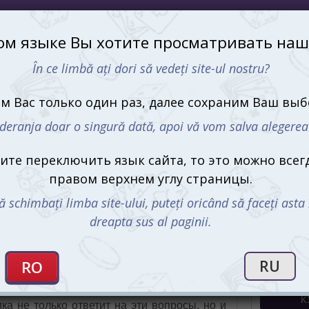
самом деле работают законы природы,
играя и соревнуясь с друзьями и близкими!
Моё здоро
 среди вас Эйнштейн?
330 md
BrainBox:
история (
History) (р
350 md
ьсах? Или почему иглу не тают, даже если
ка не только ответит на эти вопросы, но и