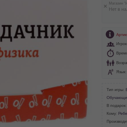
Магазин “
Нет в н
Артик
Игрок
Врем
Возра
Язык
Тип игры:
Обучающи
В подарок
Кому:
Ребе
Производи
BA SITE-ULUI