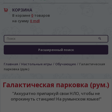
КОРЗИНА
В корзине
0
товаров
на сумму
0 mdl
Расширенный поиск
/
/
/
Главная
Настольные игры
Обучающие
Галактическая
парковка (рум.)
Галактическая парковка (рум.)
ЯЗЫК САЙТА / LIMBA SITE-ULUI
"Аккуратно припаркуй свои НЛО, чтобы не
На каком языке Вы хотите
опрокинуть станцию! На румынском языке!"
просматривать наш сайт?
În ce limbă ați dori să vedeți site-ul nostru?