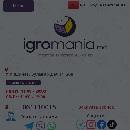
RU
RO
Вход
Регистрация
Меню
г. Кишинев, бульвар Дачия, 26а
Смотреть на карте
Пн-Пт: 11:00 - 20:00
Сб-Вс: 11:00 - 19:00
061110015
Заказать звонок
Соцсети:
Связаться с нами: