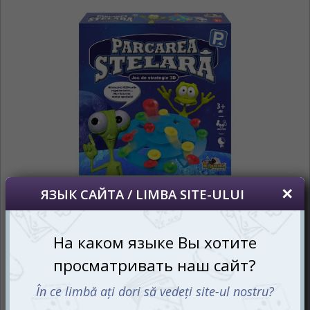
*
Беспокоим Вас только один раз, далее
сохраним Ваш выбор языка.
Vă vom deranja doar o singură dată, apoi vă
vom salva alegerea limbii.
*
Если вы хотите переключить язык
сайта, то это можно всегда сделать в
правом верхнем углу страницы.
Dacă doriți să schimbați limba site-ului, puteți
oricând să faceți asta în colțul din dreapta sus
al paginii.
RU
RO