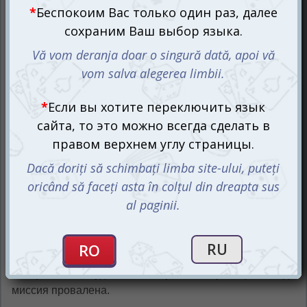
На столе выкладывается сет из 20 картинок — каждая
из них скрывает одного из агентов. Только капитаны
команд знают, какие изображения относятся к их
агентам, а какие — к врагам.
Передача шифра
.
Капитан команды даёт своим оперативникам одну
словесную подсказку, связанную сразу с несколькими
картинками. Чем больше карт она охватывает, тем
ближе победа!
Анализ и разгадка
.
Оперативники обсуждают возможные варианты,
анализируют детали картинок и выбирают, какие карты
принадлежат их команде. Если догадка верна — агент
найден! Ошиблись? В лучшем случае, это агент
соперников. В худшем — ловушка или убийца, и тогда
миссия провалена.