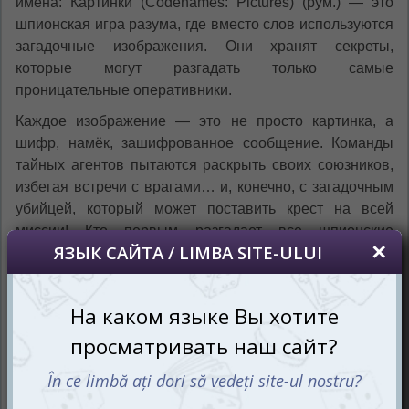
имена: Картинки (Codenames: Pictures) (рум.) — это
шпионская игра разума, где вместо слов используются
загадочные изображения. Они хранят секреты,
которые могут разгадать только самые
проницательные оперативники.
Каждое изображение — это не просто картинка, а
шифр, намёк, зашифрованное сообщение. Команды
тайных агентов пытаются раскрыть своих союзников,
избегая встречи с врагами… и, конечно, с загадочным
убийцей, который может поставить крест на всей
миссии! Кто первым разгадает все шпионские
послания и приведёт свою команду к победе?
Как работает шпионская связь?
Игроки делятся на две команды, каждая из которых
должна найти всех своих агентов прежде, чем это
сделает соперник.
Карта миссии
.