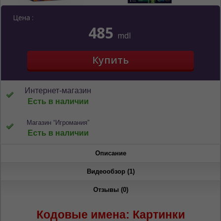
Цена :
485
mdl
Интернет-магазин
Есть в наличии
Магазин “Игромания”
Есть в наличии
Описание
ЯЗЫК САЙТА / LIMBA SITE-ULUI
Видеообзор (1)
На каком языке Вы хотите
Отзывы (0)
просматривать наш сайт?
În ce limbă ați dori să vedeți site-ul nostru?
Кодовые имена: Картинки