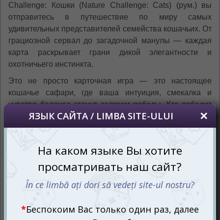
Challenge: Кошки (Nature Challenge: Cats) (рум.) вы
отправитесь в путешествие по миру самых
удивительных представителей семейства кошачьих. От
грациозной сервал до загадочной манулы — каждая
карта раскрывает грани дикой элегантности и
охотничьего инстинкта.
Это не просто карточная игра — это настоящее
кошачье сафари, где ваша интуиция, смекалка и
чувство баланса станут залогом победы. Кто победит
— мускулистый мейн-кун или таинственная редкая
порода с необычными повадками? Ответ даст лишь
игра!
Охота на карты: как это работает
Механика игры Nature Challenge: Кошки (рум.) проста,
но затягивает с первых минут: вы выбираете карту с
кошкой, сравниваете характеристики с картами
соперников — и вступаете в поединок грации и