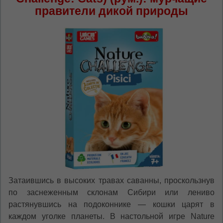
сохраним Ваш выбор языка.
правители дикой природы
Vă vom deranja doar o singură dată, apoi vă
vom salva alegerea limbii.
*
Если вы хотите переключить язык
сайта, то это можно всегда сделать в
правом верхнем углу страницы.
Dacă doriți să schimbați limba site-ului, puteți
oricând să faceți asta în colțul din dreapta sus
al paginii.
RU
RO
Затаившись в высоких травах саванны, проскользнув
по заснеженным склонам Сибири или лениво
растянувшись на подоконнике — кошки царят в
каждом уголке планеты. В настольной игре Nature