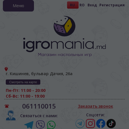
RU
RO
Вход
Регистрация
Меню
г. Кишинев, бульвар Дачия, 26а
Смотреть на карте
Пн-Пт: 11:00 - 20:00
Сб-Вс: 11:00 - 19:00
061110015
Заказать звонок
Соцсети:
Связаться с нами: