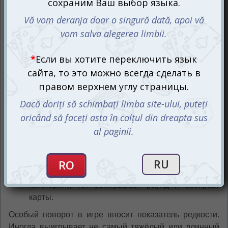
фактов. Цель одна: собрать все карты.
Каждая карта содержит ключевые параметры:
массу животного;
длину тела;
продолжительность жизни;
размеры территории;
редкость вида.
Пример хода:
Игрок выбирает одну характеристику на своей
карте, которую считает наиболее сильной.
Остальные участники вскрывают карты и
сравнивают этот параметр.
У кого он выше (или ниже — в зависимости от
категории), тот выигрывает раунд и забирает
карты.
Особый поворот в игре вносит показатель редкости.
Иногда выигрывает не самый тяжёлый или длинный