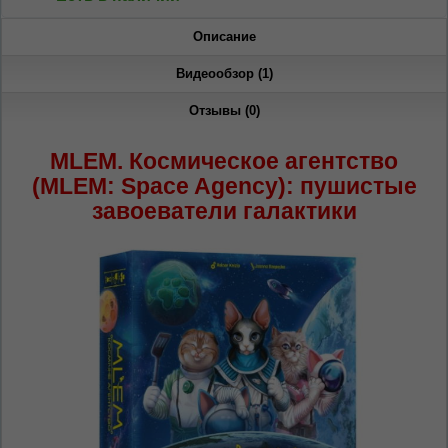
сайта, то это можно всегда сделать в
правом верхнем углу страницы.
Описание
Dacă doriți să schimbați limba site-ului, puteți
oricând să faceți asta în colțul din dreapta sus
Видеообзор (1)
al paginii.
Отзывы (0)
RU
RO
MLEM. Космическое агентство
(MLEM: Space Agency): пушистые
завоеватели галактики