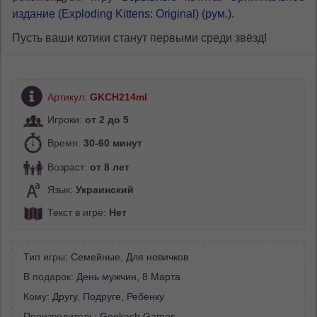
издание (Exploding Kittens: Original) (рум.)
.
Пусть ваши котики станут первыми среди звёзд!
Артикул:
GKCH214ml
Игроки:
от 2 до 5
Время:
30-60 минут
Возраст:
от 8 лет
Язык:
Украинский
Текст в игре:
Нет
Тип игры:
Семейные
,
Для новичков
В подарок:
День мужчин
,
8 Марта
Кому:
Другу
,
Подруге
,
Ребенку
Производитель:
Geekach Games