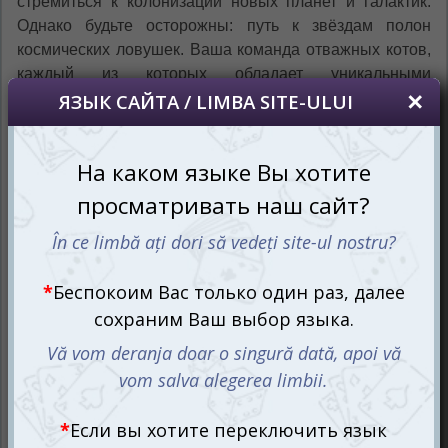
стремиться к колонизации новых планет и галактик.
Однако будьте осторожны: путь к звёздам полон
космических ловушек. Ваша команда отважных котов,
каждый из которых обладает уникальными
способностями, будет сражаться с опасностями
космоса и выполнять миссии по высадке на Луне,
планетах и даже кометах.
Космическая одиссея котов