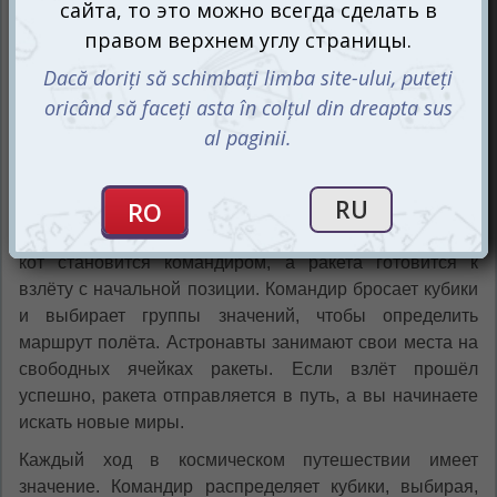
Игра MLEM. Космическое агентство состоит из
нескольких последовательных экспедиций. Каждый
раунд делится на три фазы: взлёт, путешествие и
приземление.
Ваше космическое приключение начинается с выбора
команды астронавтов с особыми умениями. Первый
кот становится командиром, а ракета готовится к
взлёту с начальной позиции. Командир бросает кубики
и выбирает группы значений, чтобы определить
маршрут полёта. Астронавты занимают свои места на
свободных ячейках ракеты. Если взлёт прошёл
успешно, ракета отправляется в путь, а вы начинаете
искать новые миры.
Каждый ход в космическом путешествии имеет
значение. Командир распределяет кубики, выбирая,