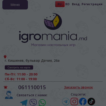
RU
RO
Вход
Регистрация
Меню
г. Кишинев, бульвар Дачия, 26а
Смотреть на карте
Пн-Пт: 11:00 - 20:00
Сб-Вс: 11:00 - 19:00
061110015
Заказать звонок
Соцсети:
Связаться с нами: