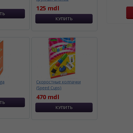
125 mdl
iga
Скоростные колпачки
(Speed Cups)
470 mdl