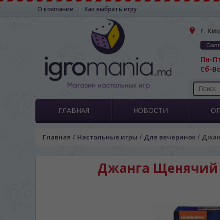
О компании
Как выбрать игру
г. Ки
Смот
Пн-Пт
Сб-Вс
ГЛАВНАЯ
НОВОСТИ
О
/
/
/
Главная
Настольные игры
Для вечеринок
Джанг
Джанга Щенячий па