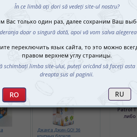
защиты де
Кому:
Бол
Производи
Что в ко
48 ц
кубик
прав
Купить 
Patrol 
либо
ка
Джанга Джин-GO! 36
крупных блоков