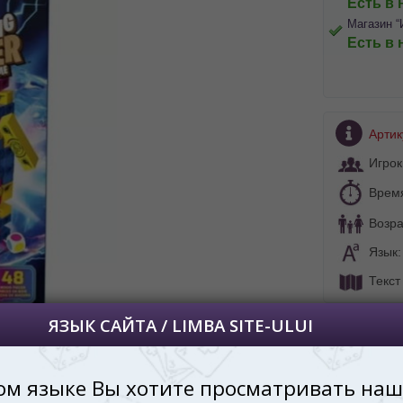
Есть в 
Магазин “
Есть в 
BA SITE-ULUI
 просматривать наш сайт?
Артик
 vedeți site-ul nostru?
Игрок
далее сохраним Ваш выбор языка.
Врем
 apoi vă vom salva alegerea limbii.
Возра
йта, то это можно всегда сделать в
углу страницы.
Язык
uteți oricând să faceți asta în colțul din
al paginii.
Текст
RU
Тип игры:
Игры для д
В подарок