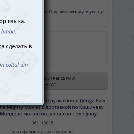
тей
ьшой компании
,
Ребенку
,
Старшекласснику, студенту
тель:
Spin Master
робке
ветных брусков
ила игры
ПОКАЗАТЬ ВСЕ ИГРЫ СЕРИИ
"ДЖАНГА"
Джанга Щенячий патруль в кино (Jenga Paw
The Mighty Movie) с доставкой по Кишиневу
 Молдове можно позвонив по телефону:
061110015
или оформив заказ в корзине!