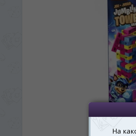
ЯЗЫК САЙТА / LIM
На каком языке Вы хотите
În ce limbă ați dori să
*
Беспокоим Вас только один раз, 
Vă vom deranja doar o singură dată,
*
Если вы хотите переключить язык са
правом верхнем 
Dacă doriți să schimbați limba site-ului, p
dreapta sus 
RO