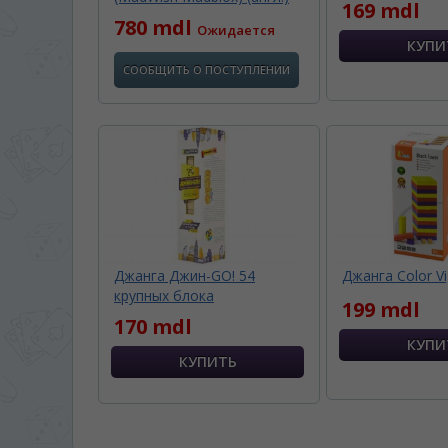
169 mdl
780 mdl
Ожидается
СООБЩИТЬ О ПОСТУПЛЕНИИ
Джанга Джин-GO! 54
Джанга Color V
крупных блока
199 mdl
170 mdl