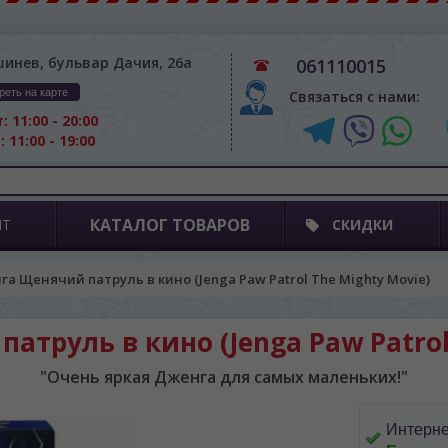
шинев, бульвар Дачия, 26а
061110015
реть на карте
Связаться с нами:
: 11:00 - 20:00
: 11:00 - 19:00
КАТАЛОГ ТОВАРОВ
ПТ
СКИДКИ
а Щенячий патруль в кино (Jenga Paw Patrol The Mighty Movie)
труль в кино (Jenga Paw Patrol
"Очень яркая Дженга для самых маленьких!"
Интерне