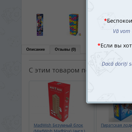
Описание
Отзывы (0)
С этим товаром покупают:
MadWish Безумный блок
Пиратская лод
(MadWish Madblox) (англ.)