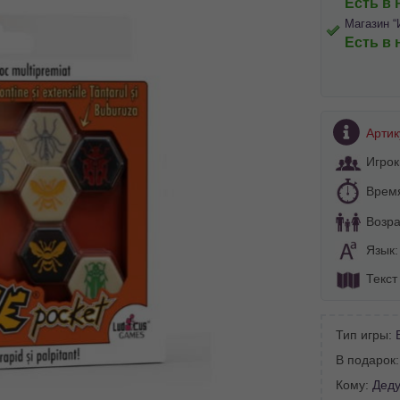
Есть в 
Магазин “
Есть в 
Артик
Игрок
Врем
Возра
Язык
Текст
Тип игры:
BA SITE-ULUI
В подарок
 просматривать наш сайт?
Кому:
Дед
 vedeți site-ul nostru?