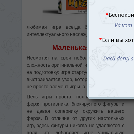
любимая игра всегда будет под рукой, г
интеллектуального наслаждения.
Маленькая игра с бол
Несмотря на свои небольшие размеры, Уле
сложность оригинальной игры. Начало настоль
на подготовку: игра стартует с выставления п
выстраивается узор, который и становится в
не просто элемент игры, а ключ к победе.
Цель игры проста: полностью окружить
ферзя противника, блокируя его фигуры и
не давая сопернику окружить вашего
ферзя. В отличие от других настольных
игр, здесь фигуры никогда не удаляются с
поля, что добавляет игре уникальную