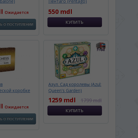
balone)
Пентаго (Pentago)
dl
550 mdl
Ожидается
Ь О ПОСТУПЛЕНИИ
 в
Азул. Сад королевы (Azul:
еской коробке
Queen's Garden)
1259 mdl
1799 mdl
dl
Ожидается
Ь О ПОСТУПЛЕНИИ