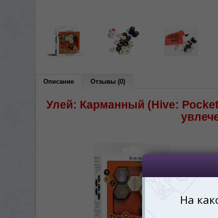
*
Беспокоим Вас только один раз, 
Vă vom deranja doar o singură dată,
*
Если вы хотите переключить язык са
правом верхнем 
Dacă doriți să schimbați limba site-ului, p
dreapta sus 
Описание
Отзывы (0)
RO
Улей: Карманный (Hive: Pocket
увлеч