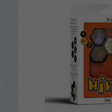
ЯЗЫК САЙТА / LIM
На каком языке Вы хотите
În ce limbă ați dori să