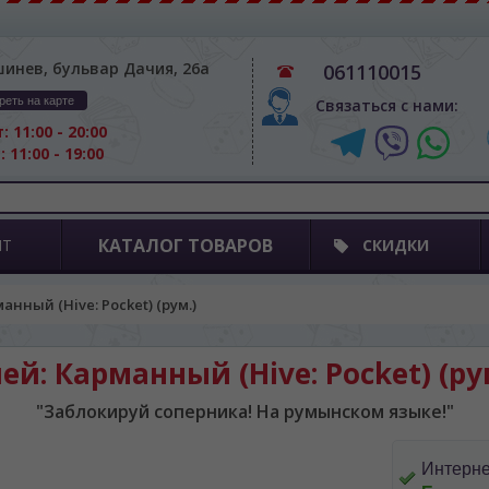
шинев, бульвар Дачия, 26а
061110015
реть на карте
Связаться с нами:
: 11:00 - 20:00
: 11:00 - 19:00
КАТАЛОГ ТОВАРОВ
ПТ
СКИДКИ
анный (Hive: Pocket) (рум.)
ей: Карманный (Hive: Pocket) (ру
"Заблокируй соперника! На румынском языке!"
Интерне