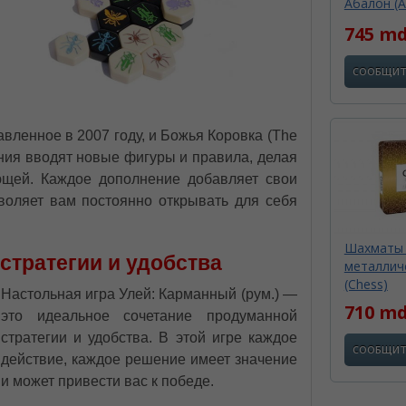
Абалон (A
745 m
СООБЩИТ
авленное в 2007 году, и Божья Коровка (The
ния вводят новые фигуры и правила, делая
ющей. Каждое дополнение добавляет свои
зволяет вам постоянно открывать для себя
Шахматы
стратегии и удобства
металлич
(Chess)
Настольная игра Улей: Карманный (рум.) —
710 m
это идеальное сочетание продуманной
стратегии и удобства. В этой игре каждое
СООБЩИТ
действие, каждое решение имеет значение
и может привести вас к победе.