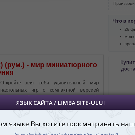
Производи
далее сохраним Ваш выбор языка.
 apoi vă vom salva alegerea limbii.
Что в ко
йта, то это можно всегда сделать в
26 ф
углу страницы.
мешо
uteți oricând să faceți asta în colțul din
прав
al paginii.
RU
Купит
) (рум.) - мир миниатюрного
дост
ения
Откройте для себя удивительный мир
настольных игр с компактной версией
классической стратегии — Улей:
Карманный (Hive: Pocket) (рум.). Этот
миниатюрный шедевр позволяет вам
наслаждаться всеми прелестями
оригинальной игры, не жертвуя удобством
и портативностью. Теперь вы можете брать