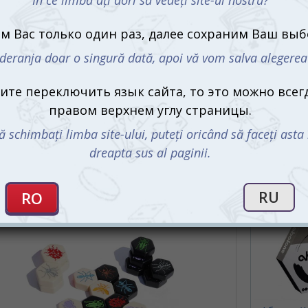
С этим 
с собой Улей куда угодно, будь то поездка
на природу, встреча с друзьями или даже
короткий перерыв на работе. Ваша
отовая подарить мгновения радости и
ьшими возможностями
Коридор (
й: Карманный сохраняет всю глубину и
999 m
ко просто, что вам не нужно тратить время
ервой фигуры, и с каждым ходом перед вами
СООБЩИТ
ашим игровым полем. Каждая фигура — это