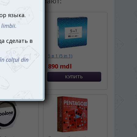
товаром покупают:
Quoridor)
5 в 1 (5 in 1)
dl
890 mdl
Ожидается
Ь О ПОСТУПЛЕНИИ