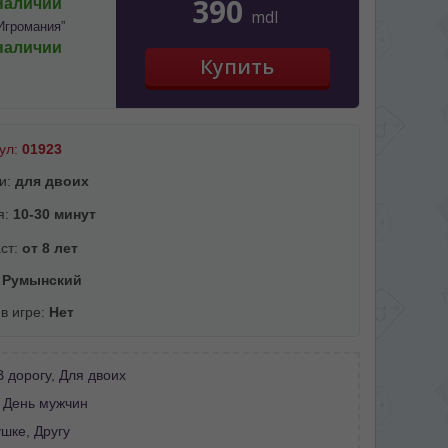
390
наличии
mdl
Игромания”
наличии
ул:
01923
и:
для двоих
я:
10-30 минут
ст:
от 8 лет
:
Румынский
 в игре:
Нет
В дорогу
,
Для двоих
:
День мужчин
ушке
,
Другу