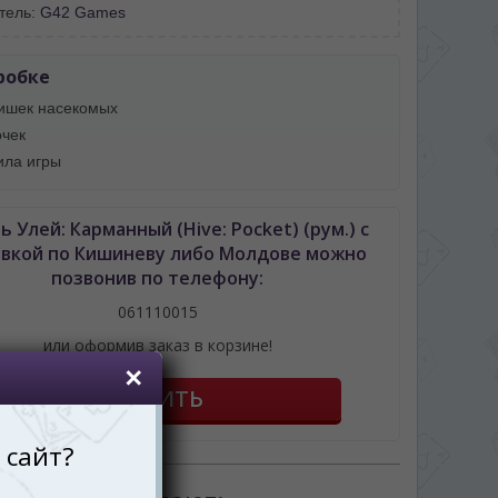
тель:
G42 Games
робке
ишек насекомых
чек
ила игры
ь Улей: Карманный (Hive: Pocket) (рум.) с
авкой по Кишиневу либо Молдове можно
позвонив по телефону:
061110015
или оформив заказ в корзине!