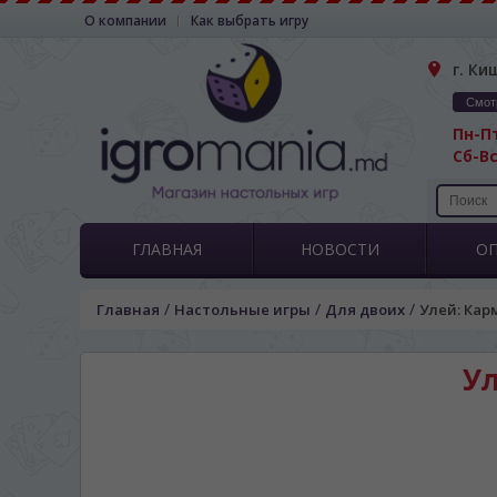
О компании
Как выбрать игру
г. Ки
Смот
Пн-Пт
Сб-Вс
ГЛАВНАЯ
НОВОСТИ
О
/
/
/
Главная
Настольные игры
Для двоих
Улей: Карм
Ул