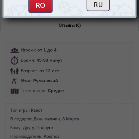
Ожидается
Описание
Отзывы (0)
Игроки:
от 1 до 4
Время:
45-90 минут
Возраст:
от 12 лет
Язык:
Румынский
Текст в игре:
Средне
Тип игры:
Квест
В подарок:
День мужчин
,
8 Марта
Кому:
Другу
,
Подруге
Производитель:
Kosmos