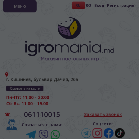
RU
RO
Вход
Регистрация
Меню
г. Кишинев, бульвар Дачия, 26а
Смотреть на карте
Пн-Пт: 11:00 - 20:00
Сб-Вс: 11:00 - 19:00
061110015
Заказать звонок
Соцсети:
Связаться с нами: