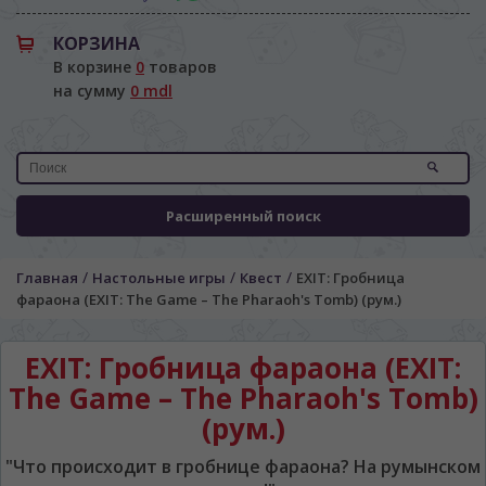
КОРЗИНА
В корзине
0
товаров
на сумму
0 mdl
Расширенный поиск
/
/
/
Главная
Настольные игры
Квест
EXIT: Гробница
фараона (EXIT: The Game – The Pharaoh's Tomb) (рум.)
EXIT: Гробница фараона (EXIT:
The Game – The Pharaoh's Tomb)
(рум.)
ЯЗЫК САЙТА / LIMBA SITE-ULUI
"Что происходит в гробнице фараона? На румынском
На каком языке Вы хотите