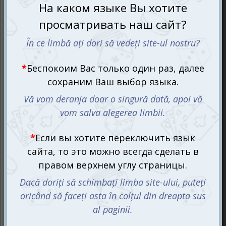
этих жутких аттракционов, вам нужно решить все
загадки.
Отбросьте страх, нужно
выбираться отсюда!
В набор квест игры входит: карты помощи, ответов и
загадок общим количеством 88 штук, книга, диск
декодер, 8 карт монстров, 6 частей тела, таинственный
незнакомец, постамент, лист мухоловки и 9 странных
предметов. Дааа, наборчик конечно тот ещё. Жуть уже
наводят изначально части конечностей. Б-р-р-р!
Ваша задача как можно быстрее покинуть комнату
страха, только постараться раньше времени не
умереть от этого самого животного страха. Надеемся у
вас это получится. Постепенно в книге будут
появляться загадки, их решать вам нужно в том
порядке, в котором они появляются. В процессе вам
необходимо открывать различные объекты и запертые