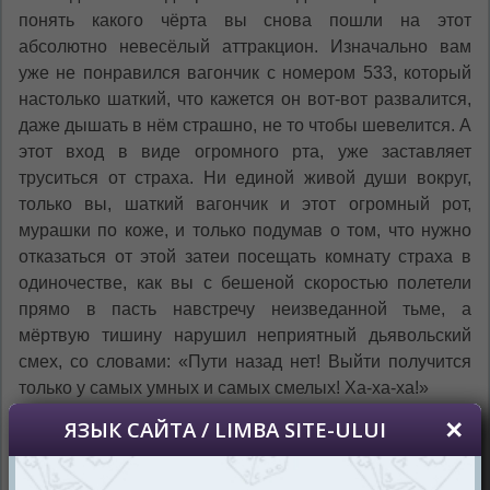
понять какого чёрта вы снова пошли на этот
абсолютно невесёлый аттракцион. Изначально вам
уже не понравился вагончик с номером 533, который
настолько шаткий, что кажется он вот-вот развалится,
даже дышать в нём страшно, не то чтобы шевелится. А
этот вход в виде огромного рта, уже заставляет
труситься от страха. Ни единой живой души вокруг,
только вы, шаткий вагончик и этот огромный рот,
мурашки по коже, и только подумав о том, что нужно
отказаться от этой затеи посещать комнату страха в
одиночестве, как вы с бешеной скоростью полетели
прямо в пасть навстречу неизведанной тьме, а
мёртвую тишину нарушил неприятный дьявольский
смех, со словами: «Пути назад нет! Выйти получится
только у самых умных и самых смелых! Ха-ха-ха!»
В настольной игре EXIT: Квест. Комната страха (EXIT:
The Game - The Haunted Roller Coaster), чтобы
покинуть эту неприятную комнату и не остаться частью