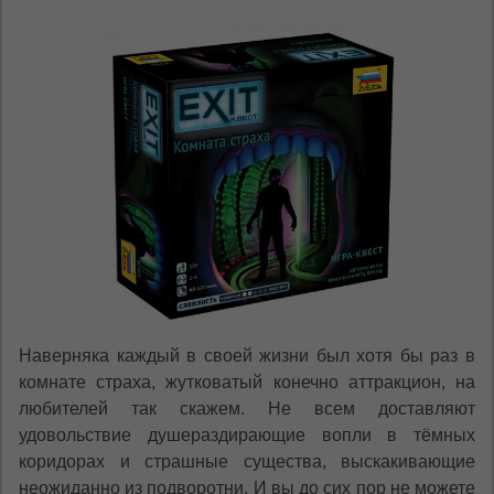
На каком языке Вы хотите
просматривать наш сайт?
În ce limbă ați dori să vedeți site-ul nostru?
*
Беспокоим Вас только один раз, далее
сохраним Ваш выбор языка.
Vă vom deranja doar o singură dată, apoi vă
vom salva alegerea limbii.
*
Если вы хотите переключить язык
сайта, то это можно всегда сделать в
правом верхнем углу страницы.
Dacă doriți să schimbați limba site-ului, puteți
oricând să faceți asta în colțul din dreapta sus
al paginii.
RU
RO
Наверняка каждый в своей жизни был хотя бы раз в
комнате страха, жутковатый конечно аттракцион, на
любителей так скажем. Не всем доставляют
удовольствие душераздирающие вопли в тёмных
коридорах и страшные существа, выскакивающие
неожиданно из подворотни. И вы до сих пор не можете