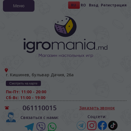
RU
RO
Вход
Регистрация
Меню
г. Кишинев, бульвар Дачия, 26а
Смотреть на карте
Пн-Пт: 11:00 - 20:00
Сб-Вс: 11:00 - 19:00
061110015
Заказать звонок
Соцсети:
Связаться с нами: