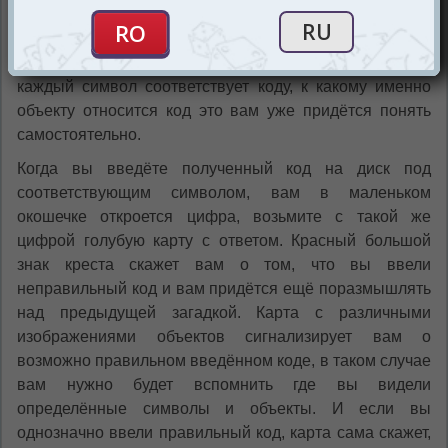
двери, чтобы это сделать нужно ввести трёхзначный
шифр на диск декодер. Где взять код? Искать символы
в книге и на карточках загадках и разгадывать их,
каждый символ соответствует коду, к какому именно
объекту относится код это вам уже придётся понять
самостоятельно.
Когда вы введёте полученный код на диск под
соответствующим символом, вам в маленьком
окошечке откроется цифра, возьмите с такой же
цифрой голубую карту с ответом. Красный большой
знак креста скажет вам о том, что вы ввели
неправильный код и вам придётся ещё поразмышлять
над предыдущей загадкой. Карта с различными
изображениями объектов сигнализирует вам о
возможно правильном введённом коде, в таком случае
вам нужно будет вспомнить где вы видели
определённые символы и объекты. И если вы
однозначно ввели правильный код, карта сама скажет,