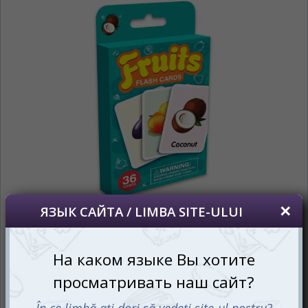
*
Беспокоим Вас только один раз, далее
сохраним Ваш выбор языка.
Vă vom deranja doar o singură dată, apoi vă
vom salva alegerea limbii.
*
Если вы хотите переключить язык
сайта, то это можно всегда сделать в
правом верхнем углу страницы.
Dacă doriți să schimbați limba site-ului, puteți
oricând să faceți asta în colțul din dreapta sus
al paginii.
RU
RO