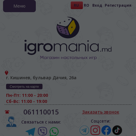
RU
RO
Вход
Регистрация
Меню
г. Кишинев, бульвар Дачия, 26а
Смотреть на карте
Пн-Пт: 11:00 - 20:00
Сб-Вс: 11:00 - 19:00
061110015
Заказать звонок
Соцсети:
Связаться с нами: