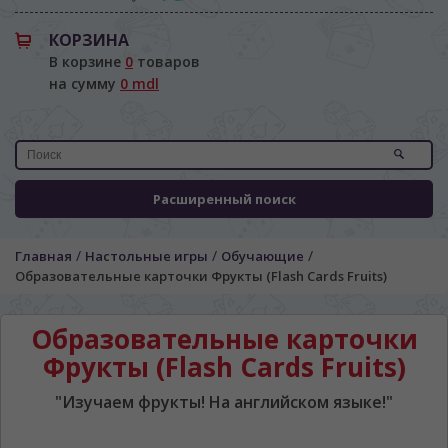
КОРЗИНА
В корзине
0
товаров
на сумму
0 mdl
Расширенный поиск
/
/
/
Главная
Настольные игры
Обучающие
Образовательные карточки Фрукты (Flash Cards Fruits)
Образовательные карточки
ЯЗЫК САЙТА / LIMBA SITE-ULUI
Фрукты (Flash Cards Fruits)
На каком языке Вы хотите
"Изучаем фрукты! На английском языке!"
просматривать наш сайт?
În ce limbă ați dori să vedeți site-ul nostru?