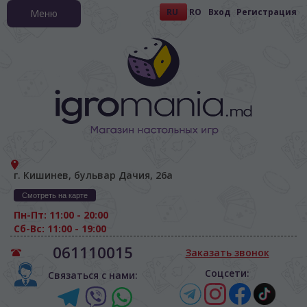
RU
RO
Вход
Регистрация
Меню
г. Кишинев, бульвар Дачия, 26а
Смотреть на карте
Пн-Пт: 11:00 - 20:00
Сб-Вс: 11:00 - 19:00
061110015
Заказать звонок
Соцсети:
Связаться с нами: