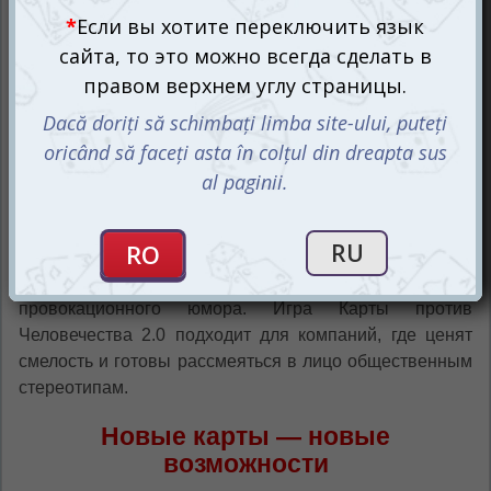
Эта версия игры не рекомендуется для людей младше
17 лет или тех, кто предпочитает избегать
провокационного юмора. Игра Карты против
Человечества 2.0 подходит для компаний, где ценят
смелость и готовы рассмеяться в лицо общественным
стереотипам.
Новые карты — новые
возможности