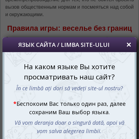
вызов общественным нормам и посмеяться над собой
и окружающими.
Правила игры: веселье без границ
Суть игры проста, но именно в этом её прелесть.
Каждый игрок по очереди вытягивает чёрную карту с
вопросом или незавершённой фразой. Остальные
участники выбирают из своей руки белую карту с
наиболее смешным, абсурдным или неожиданным
ответом. Все белые карты смешиваются, и ведущий
выбирает самый смешной или подходящий ответ,
после чего владелец этой карты получает чёрную карту
как очко победы. Процесс повторяется, пока не
останется не смеющихся игроков!