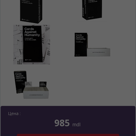
Цена :
985
mdl