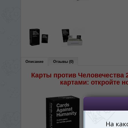
În ce limbă ați dori să
*
Беспокоим Вас только один раз, 
Vă vom deranja doar o singură dată,
*
Если вы хотите переключить язык са
правом верхнем 
Dacă doriți să schimbați limba site-ului, p
dreapta sus 
RO
Описание
Отзывы (0)
Карты против Человечества 2
картами: откройте 