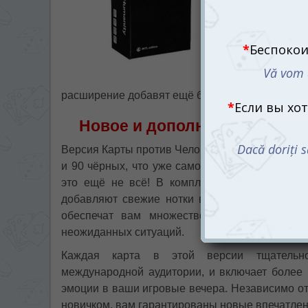
расширение добавят ещё больше остроумия и в
Новое и дополнительное: 60
Версия Карты против Человечества 2.0 включае
и 90 чёрных, что уже само по себе гарантиру
это ещё не всё! В комплект входит мини-р
добавляют свежие нотки в игру и делают е
обеспечат вам множество новых возможно
неожиданных ситуаций.
Каждая карта в этой версии тщательно 
международной аудитории, и включает более 
эмоции в ваши игровые вечера. Независимо от
новичком, вам гарантированы новые впечатлен