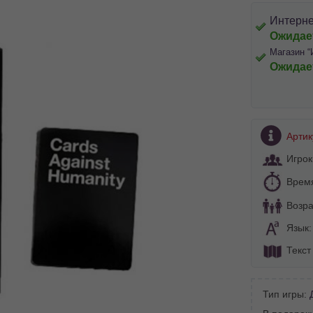
Интерне
Ожидае
Магазин “
Ожидае
Артик
Игрок
Врем
Возра
Язык
Текст
BA SITE-ULUI
Тип игры:
 просматривать наш сайт?