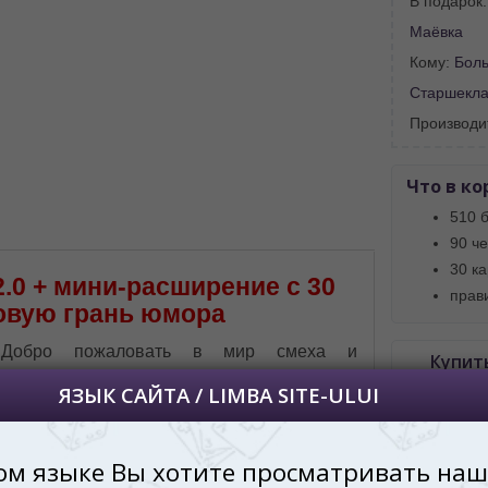
В подарок
 vedeți site-ul nostru?
Маёвка
далее сохраним Ваш выбор языка.
Кому:
Бол
 apoi vă vom salva alegerea limbii.
Старшеклас
йта, то это можно всегда сделать в
Производи
углу страницы.
uteți oricând să faceți asta în colțul din
al paginii.
Что в ко
510 
RU
90 ч
30 к
.0 + мини-расширение с 30
прав
новую грань юмора
Добро пожаловать в мир смеха и
Купит
неподобающих шуток с настольной игрой
расширен
Карты против Человечества 2.0 + мини-
+ mini-ex
расширение с 30 картами (Cards against
Киши
Humanity 2.0 + mini-expansion with 30 cards)
(англ.)! Эта игра идеально подходит для