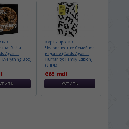
отив
Карты против
тва: Всё и
Человечества: Семейное
ds Against
издание (Cards Against
 Everything Box)
Humanity: Family Edition)
(англ.)
l
665 mdl