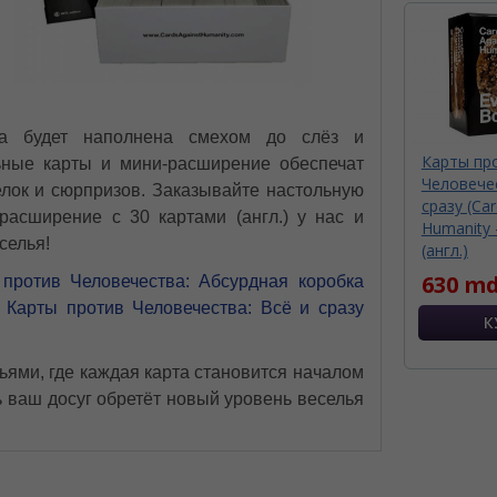
ча будет наполнена смехом до слёз и
Карты пр
ьные карты и мини-расширение обеспечат
Человечес
елок и сюрпризов. Заказывайте настольную
сразу (Car
расширение с 30 картами (англ.) у нас и
Humanity -
селья!
(англ.)
630 md
 против Человечества: Абсурдная коробка
и
Карты против Человечества: Всё и сразу
ьями, где каждая карта становится началом
ь ваш досуг обретёт новый уровень веселья