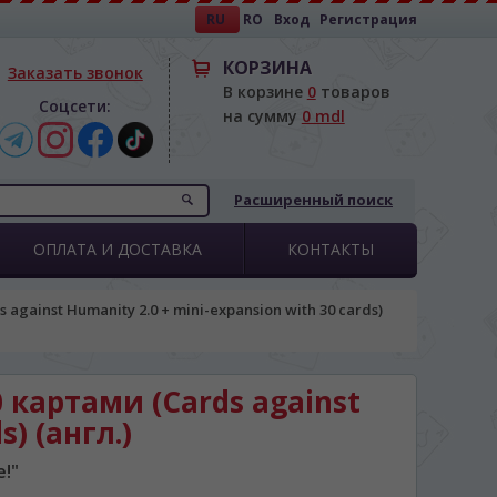
RU
RO
Вход
Регистрация
КОРЗИНА
Заказать звонок
В корзине
0
товаров
Соцсети:
на сумму
0 mdl
Расширенный поиск
ОПЛАТА И ДОСТАВКА
КОНТАКТЫ
ainst Humanity 2.0 + mini-expansion with 30 cards)
 картами (Cards against
s) (англ.)
!"