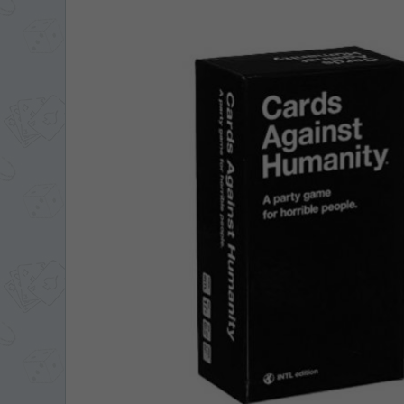
ЯЗЫК САЙТА / LIM
На каком языке Вы хотите