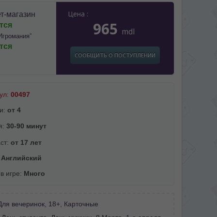
Цена :
т-магазин
965
тся
mdl
Игромания”
тся
СООБЩИТЬ О ПОСТУПЛЕНИИ
ул:
00497
и:
от 4
я:
30-90 минут
ст:
от 17 лет
:
Английский
 в игре:
Много
Для вечеринок
,
18+
,
Карточные