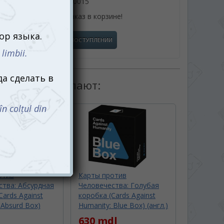
061110015
или оформив заказ в корзине!
СООБЩИТЬ О ПОСТУПЛЕНИИ
товаром покупают:
отив
Карты против
ства: Абсурдная
Человечества: Голубая
Cards Against
коробка (Cards Against
 Absurd Box)
Humanity: Blue Box) (англ.)
630 mdl