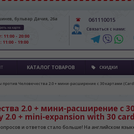
шинев, бульвар Дачия, 26а
061110015
реть на карте
Связаться с нами:
: 11:00 - 20:00
: 11:00 - 19:00
КАТАЛОГ ТОВАРОВ
ПТ
СКИДКИ
 против Человечества 2.0 + мини-расширение с 30 картами (Cards ag
тва 2.0 + мини-расширение с 30
2.0 + mini-expansion with 30 card
Вопросов и ответов стало больше! На английском языке