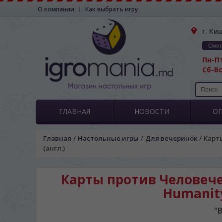
О компании
Как выбрать игру
г. Ки
Смот
Пн-Пт
Сб-Вс
ГЛАВНАЯ
НОВОСТИ
О
/
/
/
Главная
Настольные игры
Для вечеринок
Карты
(англ.)
Карты против Человечес
Humanity 
"