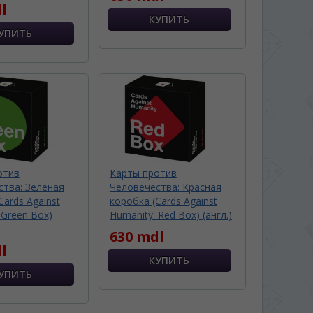
l
отив
Карты против
ства: Зелёная
Человечества: Красная
Cards Against
коробка (Cards Against
 Green Box)
Humanity: Red Box) (англ.)
630 mdl
l