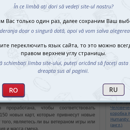
тех, кто обладает острым чувством юмора
и не боится выйти за рамки приличий.
Независимо от того, играли ли вы раньше
или только собираетесь познакомиться с
этим хитом, новая версия и мини-
еселья в ваши игровые вечера.
С этим 
0 карт и мини-расширение
т в себя внушительные 600 карт: 510 белых
ет бесчисленные комбинации для смеха. Но
асширение с 30 новыми картами, которые
ё ещё более захватывающей. Новые карты
стей для создания нелепых, смешных и
Карты пр
Человече
проработана, чтобы соответствовать
коробка (
150 новых карт, которые привнесут новые
Humanity:
 того, являетесь ли вы ветераном игры или
(англ.)
ия и масса смеха.