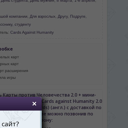
:
День студента
,
День мужчин
,
8 Марта
,
1-е апреля
,
ьшой компании
,
Для взрослых
,
Другу
,
Подруге
,
снику, студенту
тель:
Cards Against Humanity
робке
белых карт
ерных карт
арт расширения
ила игры
ь Карты против Человечества 2.0 + мини-
ие с 30 картами (Cards against Humanity 2.0
pansion with 30 cards) (англ.) с доставкой по
неву либо Молдове можно позвонив по
телефону: