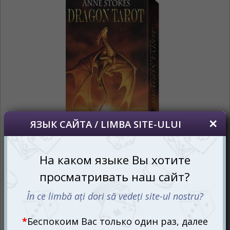
сохраним Ваш выбор языка.
Vă vom deranja doar o singură dată, apoi vă
vom salva alegerea limbii.
*
Если вы хотите переключить язык
сайта, то это можно всегда сделать в
правом верхнем углу страницы.
Dacă doriți să schimbați limba site-ului, puteți
oricând să faceți asta în colțul din dreapta sus
al paginii.
RU
RO