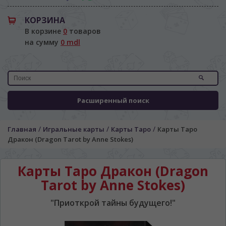
КОРЗИНА
В корзине
0
товаров
на сумму
0 mdl
Расширенный поиск
/
/
/
Главная
Игральные карты
Карты Таро
Карты Таро
Дракон (Dragon Tarot by Anne Stokes)
ЯЗЫК САЙТА / LIMBA SITE-ULUI
Карты Таро Дракон (Dragon
На каком языке Вы хотите
Tarot by Anne Stokes)
просматривать наш сайт?
"Приоткрой тайны будущего!"
În ce limbă ați dori să vedeți site-ul nostru?
*
Беспокоим Вас только один раз, далее