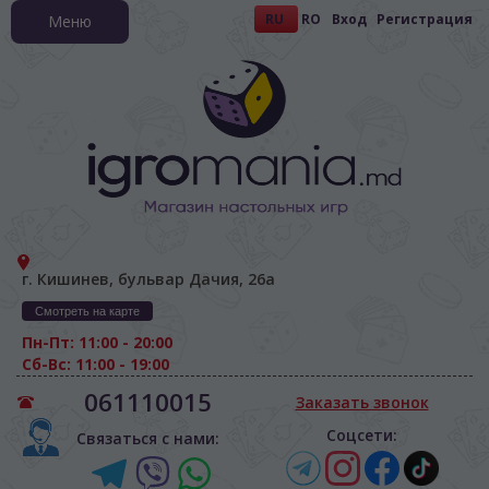
RU
RO
Вход
Регистрация
Меню
г. Кишинев, бульвар Дачия, 26а
Смотреть на карте
Пн-Пт: 11:00 - 20:00
Сб-Вс: 11:00 - 19:00
061110015
Заказать звонок
Соцсети:
Связаться с нами: