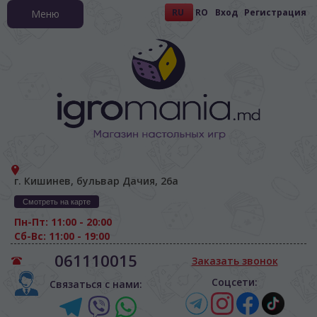
RU
RO
Вход
Регистрация
Меню
г. Кишинев, бульвар Дачия, 26а
Смотреть на карте
Пн-Пт: 11:00 - 20:00
Сб-Вс: 11:00 - 19:00
061110015
Заказать звонок
Соцсети:
Связаться с нами: