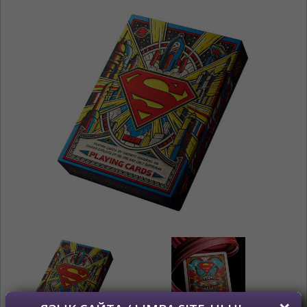
ЯЗЫК САЙТА / LIMBA SITE-ULUI
На каком языке Вы хотите
просматривать наш сайт?
În ce limbă ați dori să vedeți site-ul nostru?
*
Беспокоим Вас только один раз, далее
сохраним Ваш выбор языка.
Vă vom deranja doar o singură dată, apoi vă
vom salva alegerea limbii.
*
Если вы хотите переключить язык
сайта, то это можно всегда сделать в
правом верхнем углу страницы.
Dacă doriți să schimbați limba site-ului, puteți
oricând să faceți asta în colțul din dreapta sus
al paginii.
RU
RO