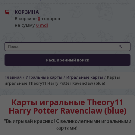
КОРЗИНА
В корзине
0
товаров
на сумму
0 mdl
Расширенный поиск
/
/
/
Главная
Игральные карты
Игральные карты
Карты
игральные Theory11 Harry Potter Ravenclaw (blue)
ЯЗЫК САЙТА / LIMBA SITE-ULUI
Карты игральные Theory11
Harry Potter Ravenclaw (blue)
На каком языке Вы хотите
просматривать наш сайт?
"Выигрывай красиво! С великолепными игральными
În ce limbă ați dori să vedeți site-ul nostru?
картами!"
*
Беспокоим Вас только один раз, далее