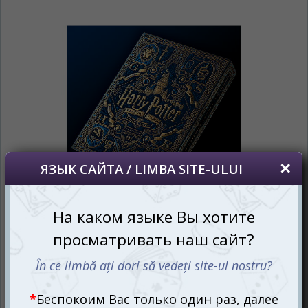
сохраним Ваш выбор языка.
Vă vom deranja doar o singură dată, apoi vă
vom salva alegerea limbii.
*
Если вы хотите переключить язык
сайта, то это можно всегда сделать в
правом верхнем углу страницы.
Dacă doriți să schimbați limba site-ului, puteți
oricând să faceți asta în colțul din dreapta sus
al paginii.
RU
RO