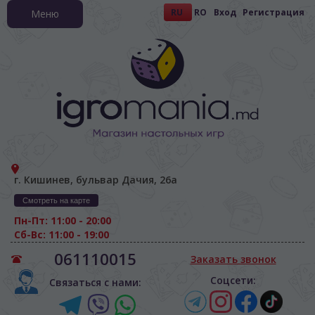
RU
RO
Вход
Регистрация
Меню
г. Кишинев, бульвар Дачия, 26а
Смотреть на карте
Пн-Пт: 11:00 - 20:00
Сб-Вс: 11:00 - 19:00
061110015
Заказать звонок
Соцсети:
Связаться с нами: