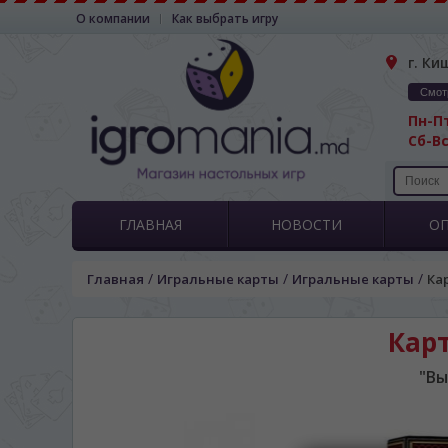
О компании
Как выбрать игру
г. Ки
Смот
Пн-Пт
Сб-Вс
ГЛАВНАЯ
НОВОСТИ
О
/
/
/
Главная
Игральные карты
Игральные карты
Ка
ЯЗЫК САЙТА / LIM
Карт
На каком языке Вы хотите
"Вы
În ce limbă ați dori să
*
Беспокоим Вас только один раз, 
Vă vom deranja doar o singură dată,