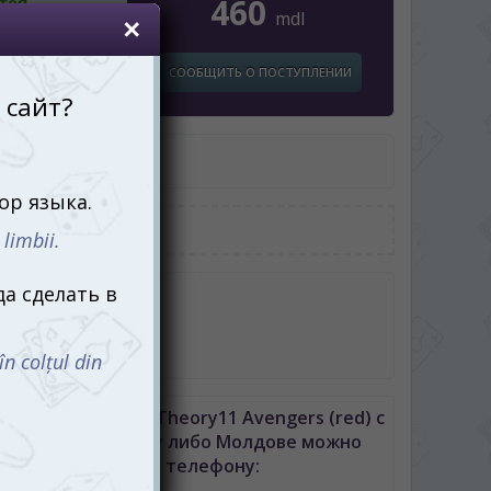
460
тся
mdl
Игромания”
тся
СООБЩИТЬ О ПОСТУПЛЕНИИ
ул:
PC_T11AVER
тель:
Theory11
робке
арты
ты Joker
Карты игральные Theory11 Avengers (red) с
авкой по Кишиневу либо Молдове можно
позвонив по телефону: