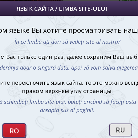
Ожидае
Магазин “
йта, то это можно всегда сделать в
Ожидае
углу страницы.
uteți oricând să faceți asta în colțul din
al paginii.
RU
Артик
Производи
Что в ко
52 к
2 кар
Купить 
дост