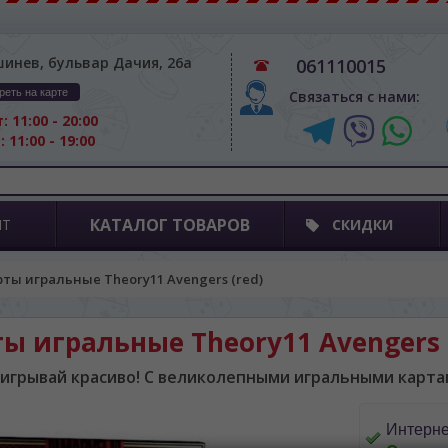
шинев, бульвар Дачия, 26а
061110015
реть на карте
Связаться с нами:
: 11:00 - 20:00
: 11:00 - 19:00
КАТАЛОГ ТОВАРОВ
ПТ
СКИДКИ
рты игральные Theory11 Avengers (red)
BA SITE-ULUI
ы игральные Theory11 Avengers 
 просматривать наш сайт?
игрывай красиво! С великолепными игральными карта
 vedeți site-ul nostru?
далее сохраним Ваш выбор языка.
Интерне
 apoi vă vom salva alegerea limbii.