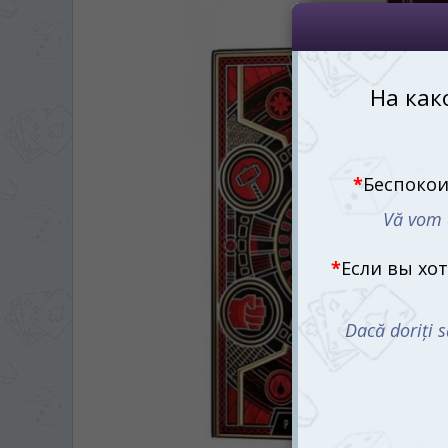
*
Если вы хотите переключить язык са
правом верхнем 
Dacă doriți să schimbați limba site-ului, p
dreapta sus 
RO