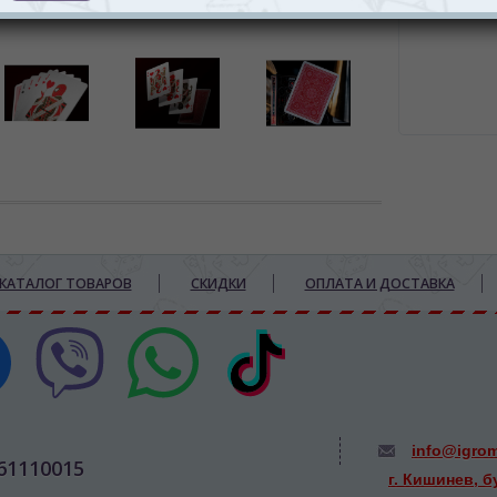
КАТАЛОГ ТОВАРОВ
СКИДКИ
ОПЛАТА И ДОСТАВКА
info@igro
61110015
г. Кишинев, б