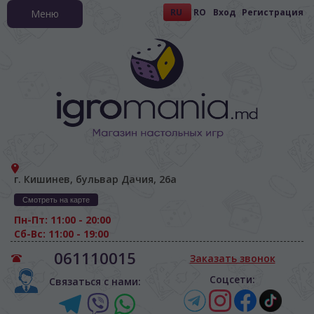
RU
RO
Вход
Регистрация
Меню
г. Кишинев, бульвар Дачия, 26а
Смотреть на карте
Пн-Пт: 11:00 - 20:00
Сб-Вс: 11:00 - 19:00
061110015
Заказать звонок
Соцсети:
Связаться с нами: