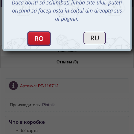
Интернет-магазин
Есть в наличии
Магазин “Игромания”
Есть в наличии
Описание
Отзывы (0)
Артикул:
PT-119712
Производитель:
Piatnik
Что в коробке
52 карты