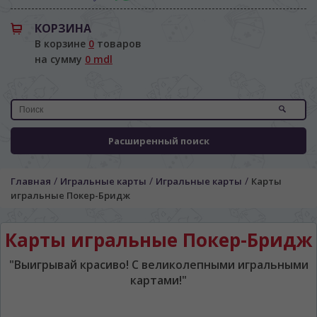
КОРЗИНА
В корзине
0
товаров
на сумму
0 mdl
ЯЗЫК САЙТА / LIMBA SITE-ULUI
Расширенный поиск
На каком языке Вы хотите
просматривать наш сайт?
/
/
/
Главная
Игральные карты
Игральные карты
Карты
În ce limbă ați dori să vedeți site-ul nostru?
игральные Покер-Бридж
*
Беспокоим Вас только один раз, далее
сохраним Ваш выбор языка.
Карты игральные Покер-Бридж
Vă vom deranja doar o singură dată, apoi vă
vom salva alegerea limbii.
"Выигрывай красиво! С великолепными игральными
картами!"
*
Если вы хотите переключить язык
сайта, то это можно всегда сделать в
правом верхнем углу страницы.