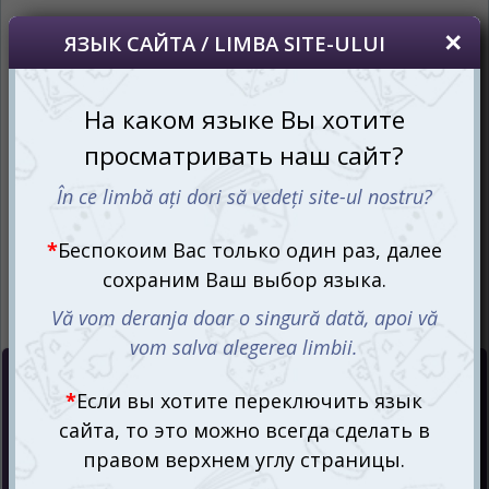
Dacă doriți să schimbați limba site-ului, puteți
oricând să faceți asta în colțul din dreapta sus
al paginii.
RU
RO
Цена :
90
mdl