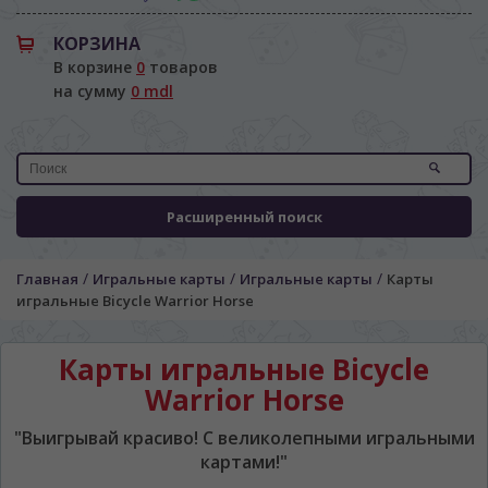
КОРЗИНА
В корзине
0
товаров
на сумму
0 mdl
Расширенный поиск
/
/
/
Главная
Игральные карты
Игральные карты
Карты
игральные Bicycle Warrior Horse
ЯЗЫК САЙТА / LIMBA SITE-ULUI
На каком языке Вы хотите
Карты игральные Bicycle
просматривать наш сайт?
Warrior Horse
În ce limbă ați dori să vedeți site-ul nostru?
"Выигрывай красиво! С великолепными игральными
*
Беспокоим Вас только один раз, далее
сохраним Ваш выбор языка.
картами!"
Vă vom deranja doar o singură dată, apoi vă