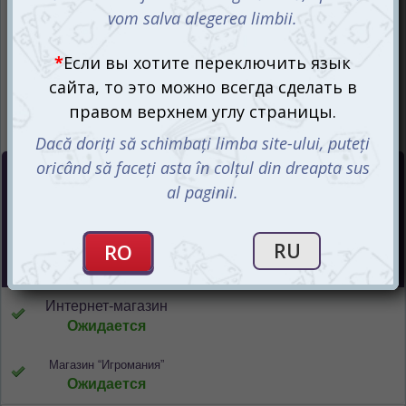
Цена :
220
mdl
СООБЩИТЬ О ПОСТУПЛЕНИИ
Интернет-магазин
Ожидается
Магазин “Игромания”
Ожидается