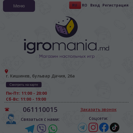
RU
RO
Вход
Регистрация
Меню
г. Кишинев, бульвар Дачия, 26а
Смотреть на карте
Пн-Пт: 11:00 - 20:00
Сб-Вс: 11:00 - 19:00
061110015
Заказать звонок
Соцсети:
Связаться с нами: