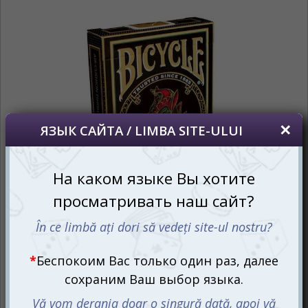
vom salva alegerea limbii.
*
Если вы хотите переключить язык
сайта, то это можно всегда сделать в
правом верхнем углу страницы.
Dacă doriți să schimbați limba site-ului, puteți
oricând să faceți asta în colțul din dreapta sus
al paginii.
RU
RO