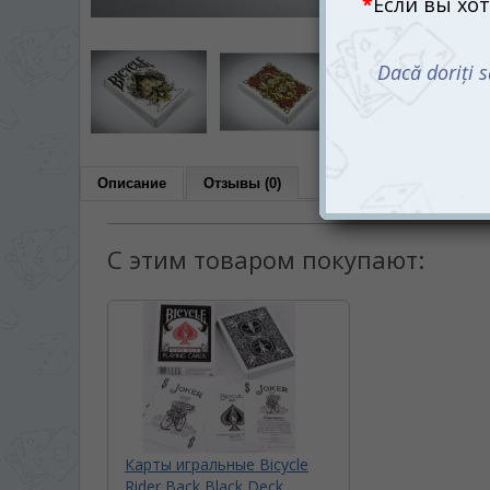
Описание
Отзывы (0)
С этим товаром покупают:
Карты игральные Bicycle
Rider Back Black Deck