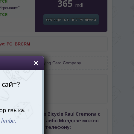
365
тся
mdl
Игромания”
тся
СООБЩИТЬ О ПОСТУПЛЕНИИ
ул:
PC_BRCRM
тель:
United States Playing Card Company
робке
арты
ты Joker
ь Карты игральные Bicycle Raul Cremona с
авкой по Кишиневу либо Молдове можно
позвонив по телефону: