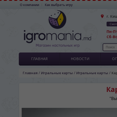
О компании
Как выбрать игру
г. Ки
Смот
Пн-Пт
Сб-Вс
ГЛАВНАЯ
НОВОСТИ
О
/
/
/
Главная
Игральные карты
Игральные карты
Ка
Ка
"Вы
ЯЗЫК САЙТА / LIM