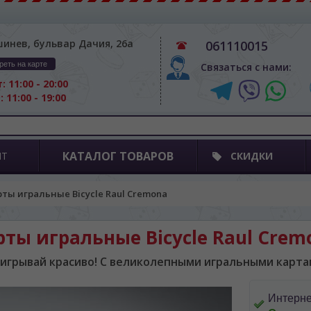
шинев, бульвар Дачия, 26а
061110015
реть на карте
Связаться с нами:
: 11:00 - 20:00
: 11:00 - 19:00
КАТАЛОГ ТОВАРОВ
ПТ
СКИДКИ
рты игральные Bicycle Raul Cremona
рты игральные Bicycle Raul Crem
игрывай красиво! С великолепными игральными карта
Интерне
BA SITE-ULUI