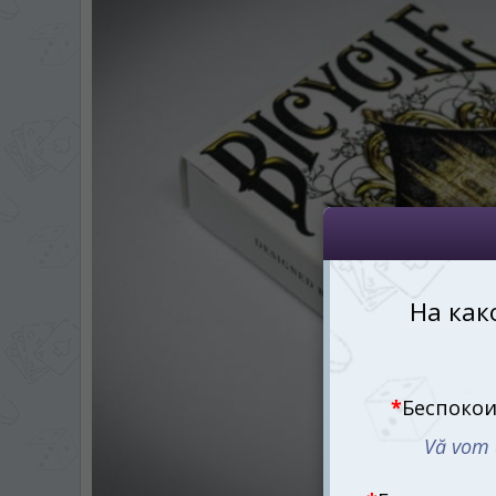
На каком языке Вы хотите
În ce limbă ați dori să
*
Беспокоим Вас только один раз, 
Vă vom deranja doar o singură dată,
*
Если вы хотите переключить язык са
правом верхнем 
Dacă doriți să schimbați limba site-ului, p
dreapta sus 
RO