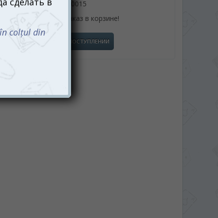
061110015
или оформив заказ в корзине!
СООБЩИТЬ О ПОСТУПЛЕНИИ