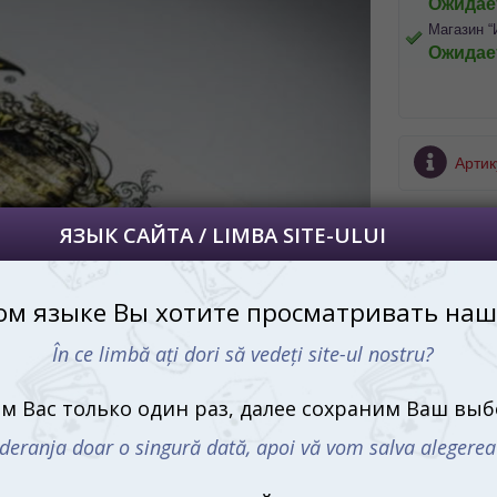
Ожидае
Магазин “
 просматривать наш сайт?
Ожидае
 vedeți site-ul nostru?
далее сохраним Ваш выбор языка.
 apoi vă vom salva alegerea limbii.
Артик
йта, то это можно всегда сделать в
углу страницы.
uteți oricând să faceți asta în colțul din
Производи
al paginii.
RU
Что в ко
52 к
2 кар
Купит
дост