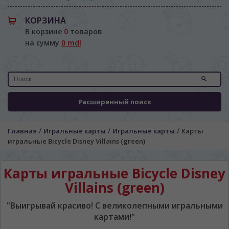
КОРЗИНА
В корзине
0
товаров
на сумму
0 mdl
Расширенный поиск
/
/
/
Главная
Игральные карты
Игральные карты
Карты
ЯЗЫК САЙТА / LIMBA SITE-ULUI
игральные Bicycle Disney Villains (green)
На каком языке Вы хотите
Карты игральные Bicycle Disney
просматривать наш сайт?
Villains (green)
În ce limbă ați dori să vedeți site-ul nostru?
*
Беспокоим Вас только один раз, далее
"Выигрывай красиво! С великолепными игральными
сохраним Ваш выбор языка.
картами!"
Vă vom deranja doar o singură dată, apoi vă