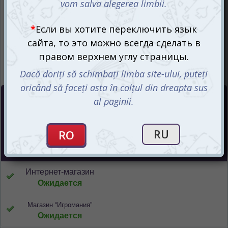
Цена :
350
mdl
СООБЩИТЬ О ПОСТУПЛЕНИИ
Интернет-магазин
Ожидается
Магазин “Игромания”
Ожидается