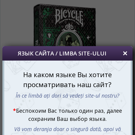
vom salva alegerea limbii.
*
Если вы хотите переключить язык
сайта, то это можно всегда сделать в
правом верхнем углу страницы.
Dacă doriți să schimbați limba site-ului, puteți
oricând să faceți asta în colțul din dreapta sus
al paginii.
RU
RO