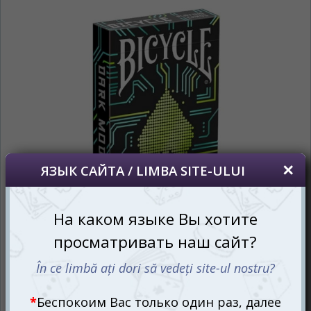
сохраним Ваш выбор языка.
Vă vom deranja doar o singură dată, apoi vă
vom salva alegerea limbii.
*
Если вы хотите переключить язык
сайта, то это можно всегда сделать в
правом верхнем углу страницы.
Dacă doriți să schimbați limba site-ului, puteți
oricând să faceți asta în colțul din dreapta sus
al paginii.
RU
RO