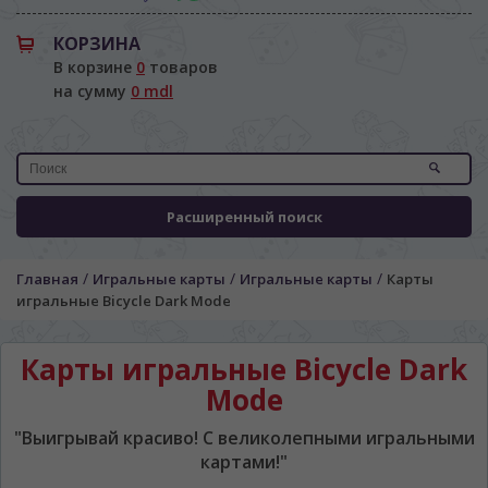
КОРЗИНА
В корзине
0
товаров
на сумму
0 mdl
Расширенный поиск
/
/
/
Главная
Игральные карты
Игральные карты
Карты
игральные Bicycle Dark Mode
ЯЗЫК САЙТА / LIMBA SITE-ULUI
Карты игральные Bicycle Dark
Mode
На каком языке Вы хотите
просматривать наш сайт?
"Выигрывай красиво! С великолепными игральными
În ce limbă ați dori să vedeți site-ul nostru?
картами!"
*
Беспокоим Вас только один раз, далее