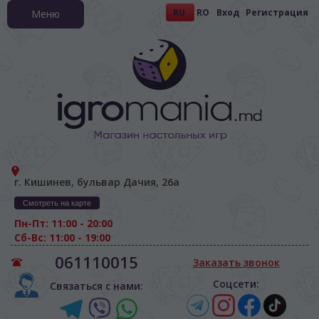
RU
RO
Вход
Регистрация
Меню
г. Кишинев, бульвар Дачия, 26а
Смотреть на карте
Пн-Пт: 11:00 - 20:00
Сб-Вс: 11:00 - 19:00
061110015
Заказать звонок
Соцсети:
Связаться с нами: