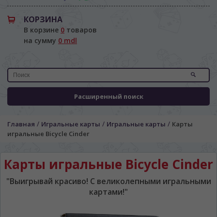
КОРЗИНА
В корзине
0
товаров
на сумму
0 mdl
Расширенный поиск
/
/
/
Главная
Игральные карты
Игральные карты
Карты
игральные Bicycle Cinder
Карты игральные Bicycle Cinder
ЯЗЫК САЙТА / LIMBA SITE-ULUI
"Выигрывай красиво! С великолепными игральными
картами!"
На каком языке Вы хотите
просматривать наш сайт?
În ce limbă ați dori să vedeți site-ul nostru?