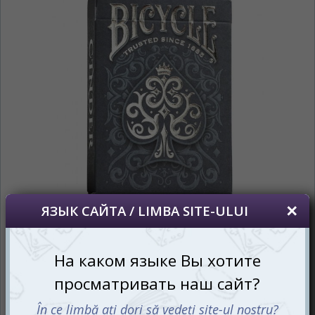
*
Беспокоим Вас только один раз, далее
сохраним Ваш выбор языка.
Vă vom deranja doar o singură dată, apoi vă
vom salva alegerea limbii.
*
Если вы хотите переключить язык
сайта, то это можно всегда сделать в
правом верхнем углу страницы.
Dacă doriți să schimbați limba site-ului, puteți
oricând să faceți asta în colțul din dreapta sus
al paginii.
RU
RO