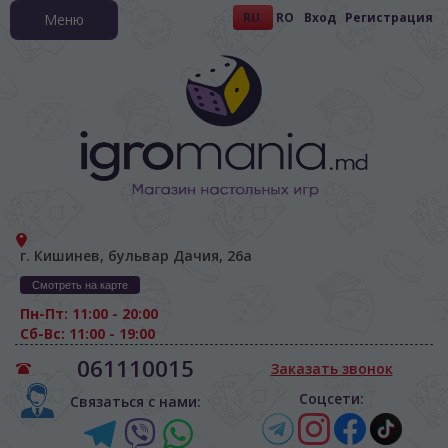
RU
RO
Вход
Регистрация
Меню
г. Кишинев, бульвар Дачия, 26а
Смотреть на карте
Пн-Пт: 11:00 - 20:00
Сб-Вс: 11:00 - 19:00
061110015
Заказать звонок
Соцсети:
Связаться с нами: