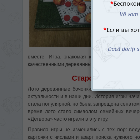
вместе. Игра, знакомая каждому с детства,
качественными деревянными бочонками, котор
Старое доброе лот
Лото деревянные бочонки — это звонкий прив
актуальности и в наши дни. История игры начи
стала популярной, но была запрещена сенатом 
время лото стало символом семейных вечер
«Детвора» часто играли в эту игру.
Правила игры не изменились с тех пор: вед
карточки с числами и азарт поиска нужного н