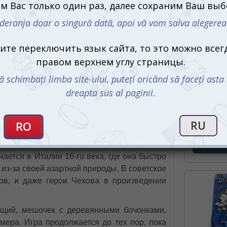
моменты, когда вся семья собирается за
столом, и начинается азартная игра,
полная неожиданных поворотов и радости
победы.
Лото — это не просто игра, это
возвращение к корням, к временам, когда
добрые семейные традиции собирали всех
Румми Кл
 теперь представлена в новом издании с
(Руммику
ые добавляют особый шарм и теплоту.
Classic, 
699 m
о: эхо прошлого
ет из прошлого, который не теряет своей
СООБЩИТ
нается в Италии 16-го века, где она быстро
из-за своей азартной природы. В советское
ов, и даже герои Чехова в произведении
ущий, мешочек с деревянными бочонками,
омера. Игра продолжается до тех пор, пока