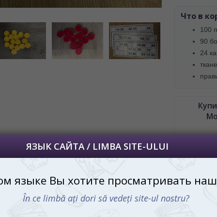
далее сохраним Ваш выбор языка.
 apoi vă vom salva alegerea limbii.
Что в ко
100 
йта, то это можно всегда сделать в
углу страницы.
90 б
uteți oricând să faceți asta în colțul din
24 к
al paginii.
ткан
прав
RU
Купи
Мо
 поймай удачу за хвост!
Примите мои поздравления! Вы стали
счастливым обладателем классической
настольной игры Лото деревянные
бочонки. Вспомните те радостные
С этим 