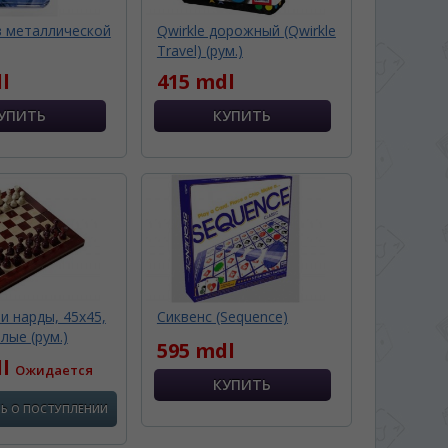
в металлической
Qwirkle дорожный (Qwirkle
Travel) (рум.)
l
415 mdl
 нарды, 45х45,
Сиквенс (Sequence)
лые (рум.)
595 mdl
dl
Ожидается
Ь О ПОСТУПЛЕНИИ