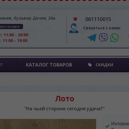
шинев, бульвар Дачия, 26а
061110015
реть на карте
Связаться с нами:
: 11:00 - 20:00
: 11:00 - 19:00
КАТАЛОГ ТОВАРОВ
ПТ
СКИДКИ
Лото
"На чьей стороне сегодня удача?"
Интерне