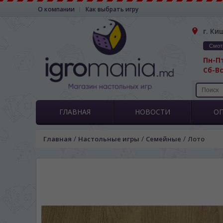
О компании
Как выбрать игру
г. Ки
Смот
Пн-Пт
Сб-Вс
ГЛАВНАЯ
НОВОСТИ
О
/
/
/
Главная
Настольные игры
Семейные
Лото