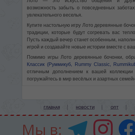
Лото — это искусство общения и друж
возможность забыть о повседневных заботах 
увлекательного веселья.
Купите настольную игру Лото деревянные бочо
традиции, которые будут согревать вас тепл
Пусть каждый вечер станет особенным, напол
игрой и создавайте новые истории вместе с ва
Помимо игры Лото деревянные бочонки, обра
Классик (Руммикуб, Rummy Classic, Rummiku
отличным дополнением к вашей коллекции 
погружайтесь в мир весёлых и азартных семей
ГЛАВНАЯ
НОВОСТИ
ОПТ
Мы в: