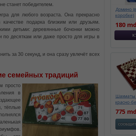
и не станет победителем.
Домино (
гра для любого возраста. Она прекрасно
коробке)
в качестве подарка близким или друзьям.
180 md
кими детьми: деревянные бочонки можно
и по десяткам или даже просто для игры в
ить за 30 секунд, и она сразу увлечёт всех
ие семейных традиций
м просто
оления в
Шахматы и
здающее
красно-бе
, тёплые
775 m
полнялся
аленькая
СООБЩИТ
риумфов.