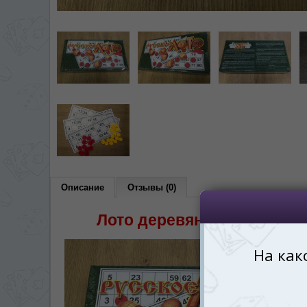
*
Беспокоим Вас только один раз, 
Vă vom deranja doar o singură dată,
*
Если вы хотите переключить язык са
правом верхнем 
Dacă doriți să schimbați limba site-ului, p
dreapta sus 
RO
Описание
Отзывы (0)
Лото деревянные бочонки: