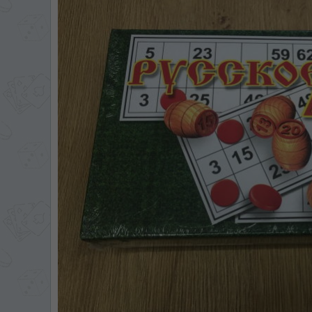
ЯЗЫК САЙТА / LIM
На каком языке Вы хотите
În ce limbă ați dori să