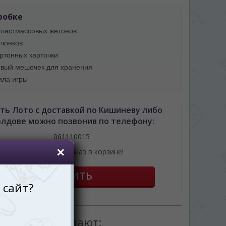
робке
пластмассовых жетонов
очонков
артонных карточки
евый мешочек для хранения
ила игры
ть Лото с доставкой по Кишиневу либо
лдове можно позвонив по телефону:
061110015
или оформив заказ в корзине!
товаром покупают: