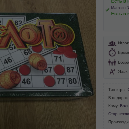
Есть в 
Магазин “
Есть в 
Игрок
Врем
Возра
Язык
Тип игры:
В подарок
BA SITE-ULUI
Кому:
Бол
 просматривать наш сайт?
Старшеклас
 vedeți site-ul nostru?
Производи