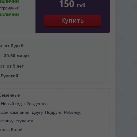
150
наличии
mdl
Игромания”
наличии
и:
от 2 до 6
я:
30-60 минут
ст:
от 5 лет
:
Русский
Семейные
:
Новый год + Рождество
ьшой компании
,
Другу
,
Подруге
,
Ребенку
,
снику, студенту
тель:
Китай