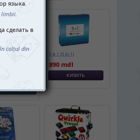
ассик
5 в 1 (5 in 1)
б, Rummy
890 mdl
Rummikub)
dl
Ожидается
Ь О ПОСТУПЛЕНИИ