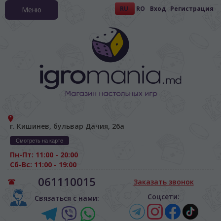
RU
RO
Вход
Регистрация
Меню
г. Кишинев, бульвар Дачия, 26а
Смотреть на карте
Пн-Пт: 11:00 - 20:00
Сб-Вс: 11:00 - 19:00
061110015
Заказать звонок
Соцсети:
Связаться с нами: