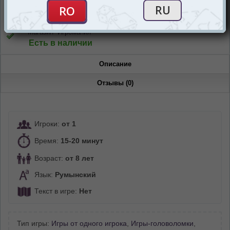
Есть в наличии
Магазин “Игромания”
Есть в наличии
Описание
Отзывы (0)
Игроки:
от 1
Время:
15-20 минут
Возраст:
от 8 лет
Язык:
Румынский
Текст в игре:
Нет
Тип игры:
Игры от одного игрока
,
Игры-головоломки
,