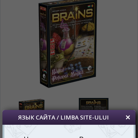
На каком языке Вы хотите
просматривать наш сайт?
În ce limbă ați dori să vedeți site-ul nostru?
*
Беспокоим Вас только один раз, далее
сохраним Ваш выбор языка.
Vă vom deranja doar o singură dată, apoi vă
vom salva alegerea limbii.
*
Если вы хотите переключить язык
сайта, то это можно всегда сделать в
правом верхнем углу страницы.
Dacă doriți să schimbați limba site-ului, puteți
oricând să faceți asta în colțul din dreapta sus
al paginii.
RU
RO