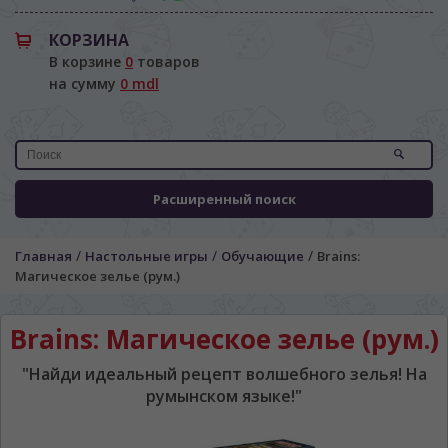
КОРЗИНА
В корзине
0
товаров
на сумму
0 mdl
Расширенный поиск
/
/
/
Главная
Настольные игры
Обучающие
Brains:
Магическое зелье (рум.)
Brains: Магическое зелье (рум.)
"Найди идеальный рецепт волшебного зелья! На
румынском языке!"
ЯЗЫК САЙТА / LIMBA SITE-ULUI