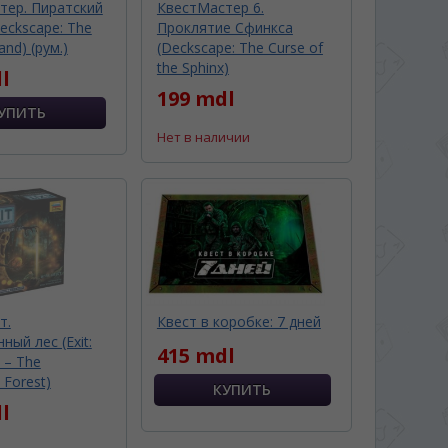
тер. Пиратский
КвестМастер 6.
eckscape: The
Проклятие Сфинкса
land) (рум.)
(Deckscape: The Curse of
the Sphinx)
l
199 mdl
Нет в наличии
т.
Квест в коробке: 7 дней
ный лес (Exit:
415 mdl
 – The
 Forest)
l