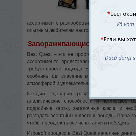
ассортименте разнообразие сценариев и квесто
опытным любителям настольных игр.
Завораживающие сценарии: в
Best Quest – это не просто игра, а целая ко
ассортименте представлены самые разные с
требует своего подхода. Будь то поиск сокро
особняка или спасение мира от надвигающей
атмосферой и увлекательной историей.
Каждый сценарий разработан таким обр
аналитические способности и логическое 
подробные карты, загадочные ключи и нео
разгадать все тайны и достичь победы. Ваша з
чтобы преодолеть все испытания и победить.
Игровой процесс в Best Quest наполнен дина