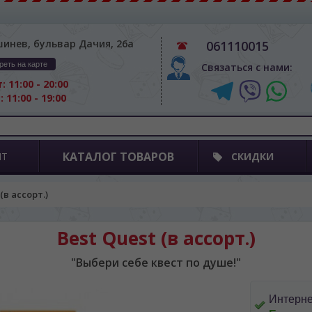
шинев, бульвар Дачия, 26а
061110015
реть на карте
Связаться с нами:
: 11:00 - 20:00
: 11:00 - 19:00
КАТАЛОГ ТОВАРОВ
ПТ
СКИДКИ
(в ассорт.)
Best Quest (в ассорт.)
"Выбери себе квест по душе!"
Интерне