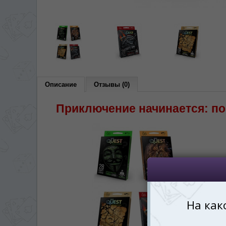
*
Беспокоим Вас только один раз, 
Vă vom deranja doar o singură dată,
*
Если вы хотите переключить язык са
правом верхнем 
Dacă doriți să schimbați limba site-ului, p
dreapta sus 
Описание
Отзывы (0)
RO
Приключение начинается: по