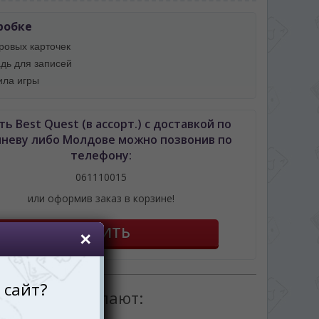
робке
гровых карточек
адь для записей
ила игры
ть Best Quest (в ассорт.) с доставкой по
неву либо Молдове можно позвонив по
телефону:
061110015
или оформив заказ в корзине!
товаром покупают: