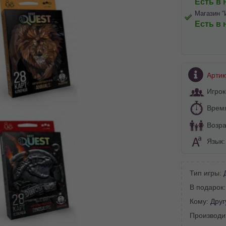
Есть в 
Магазин “
Есть в 
Артик
Игрок
Врем
Возра
Язык
Тип игры:
В подарок
BA SITE-ULUI
Кому:
Друг
 просматривать наш сайт?
Производи
 vedeți site-ul nostru?