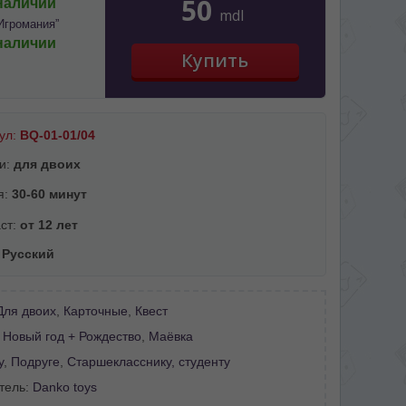
50
наличии
mdl
Игромания”
наличии
ул:
BQ-01-01/04
и:
для двоих
я:
30-60 минут
ст:
от 12 лет
:
Русский
Для двоих
,
Карточные
,
Квест
:
Новый год + Рождество
,
Маёвка
у
,
Подруге
,
Старшекласснику, студенту
тель:
Danko toys