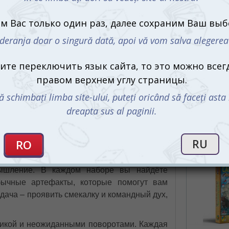
приключение.
Настольная игра Best Quest предлагает в
в, которые понравятся как новичкам, так и
ыбирайте свое приключение
Инициатива
ллекция удивительных карточных квестов. В
1099 m
ценарии, каждый из которых уникален и
Нет в нал
вищ в древнем храме, побег из загадочного
ся угрозы, каждый квест обладает своей
азом, чтобы задействовать все ваши
мышление. В каждом наборе вы найдёте
бычные артефакты, которые помогут вам
адача – проявить смекалку и командный дух,
микой и неожиданными поворотами. Каждая