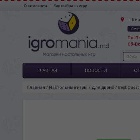
О компании
Как выбрать игру
г. Ки
Смот
Пн-Пт
Сб-Вс
ГЛАВНАЯ
НОВОСТИ
О
/
/
/
Главная
Настольные игры
Для двоих
Best Quest 