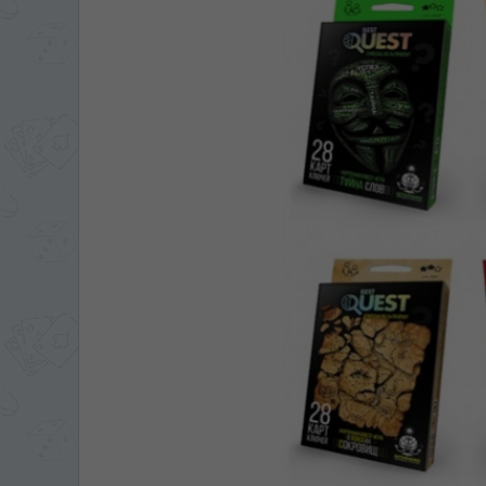
ЯЗЫК САЙТА / LIM
На каком языке Вы хотите
În ce limbă ați dori să