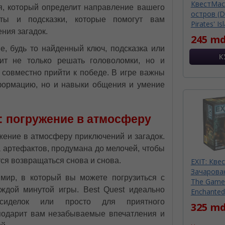
КвестМас
я, который определит направление вашего
остров (D
ты и подсказки, которые помогут вам
Pirates' Is
ния загадок.
245 md
е, будь то найденный ключ, подсказка или
ит не только решать головоломки, но и
 совместно прийти к победе. В игре важны
нформацию, но и навыки общения и умение
 погружение в атмосферу
ружение в атмосферу приключений и загадок.
а артефактов, продумана до мелочей, чтобы
тся возвращаться снова и снова.
EXIT: Квес
Зачарован
 мир, в который вы можете погрузиться с
The Game
ждой минутой игры. Best Quest идеально
Enchanted
сиделок или просто для приятного
325 md
подарит вам незабываемые впечатления и