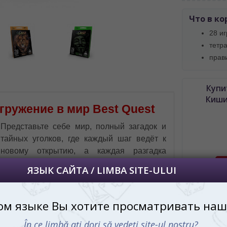
далее сохраним Ваш выбор языка.
Что в ко
 apoi vă vom salva alegerea limbii.
28 и
йта, то это можно всегда сделать в
тетр
углу страницы.
прав
uteți oricând să faceți asta în colțul din
al paginii.
Купи
RU
Киши
гружение в мир Best Quest
Представьте себе мир, полный загадок и
тайных уголков, где каждый шаг ведёт к
новому открытию, а каждая разгадка
приносит неимоверное чувство
удовлетворения. Добро пожаловать в
настольную игру Best Quest, где каждая
коробка – это новая история, каждый
С этим 
элемент – ключ к разгадке, а каждая
минута игры – незабываемое