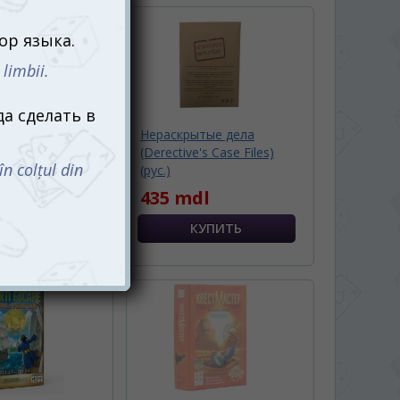
 (The Initiative)
Нераскрытые дела
(Derective's Case Files)
dl
(рус.)
435 mdl
ичии