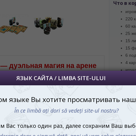
 apoi vă vom salva alegerea limbii.
Что в ко
йта, то это можно всегда сделать в
игро
углу страницы.
220 к
uteți oricând să faceți asta în colțul din
60 к
al paginii.
25 ж
RU
15 л
15 ф
6 по
4 ка
— дуэльная магия на арене
игра
ези
прав
генд. Воскрешенные — это захватывающая
ая игра для тех, кто мечтает стать
Пр
вным участником магического дуэльного
 Выберите легендарного героя, создайте
ую стратегию и прокачайте способности
Купить Б
ерсонажа, чтобы выйти победителем на
Киши