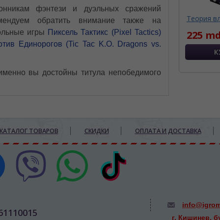
онникам фэнтези и дуэльных сражений
Теория в
мендуем обратить внимание также на
ольные игры
Пиксель Тактикс (Pixel Tactics)
225 md
отив Единорогов (Tic Tac K.O. Dragons vs.
 именно вы достойны титула непобедимого
КАТАЛОГ ТОВАРОВ
СКИДКИ
ОПЛАТА И ДОСТАВКА
info@igro
61110015
г. Кишинев, б