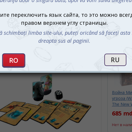
овмещает элементы ролевых игр,
оения и механик прокачки, что делает её
тельной для поклонников тактических
й. С помощью мощного артефакта —
героя, который обладает уникальными
я умений и чёткая стратегия приведут к
С этим 
шим на арене
Война Ми
угроза (Wa
The New 
685 md
Нет в нал