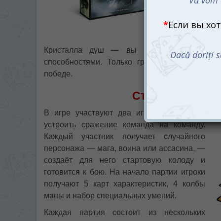
Игра с
колодостр
привлека
сражени
Кристалла душ — вы призываете своего 
способностями. Только грамотная комбинаци
победе.
Стань сильней
В игре участвуют два игрока, но можно
устроить сражение команда на команду.
Каждый участник получает случайного
персонажа — мага, воина или ассасина, —
создаёт для него стартовую колоду и
готовится к бою. На начало партии игроки
получают 5 карт характеристик, 4 колбы
маны и набор специальных умений.
Каждая партия состоит из нескольких