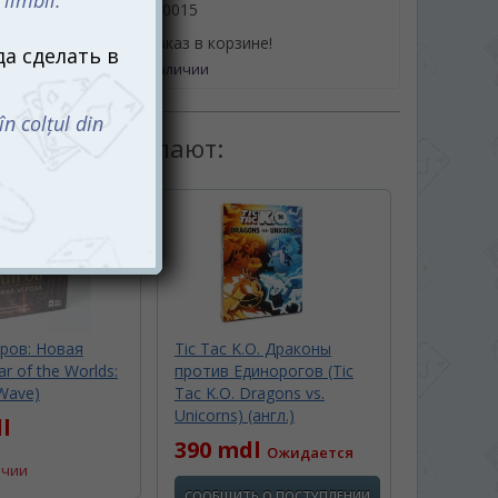
061110015
или оформив заказ в корзине!
Нет в наличии
товаром покупают:
ров: Новая
Tic Tac K.O. Драконы
r of the Worlds:
против Единорогов (Tic
Wave)
Tac K.O. Dragons vs.
Unicorns) (англ.)
l
390 mdl
Ожидается
ичии
СООБЩИТЬ О ПОСТУПЛЕНИИ