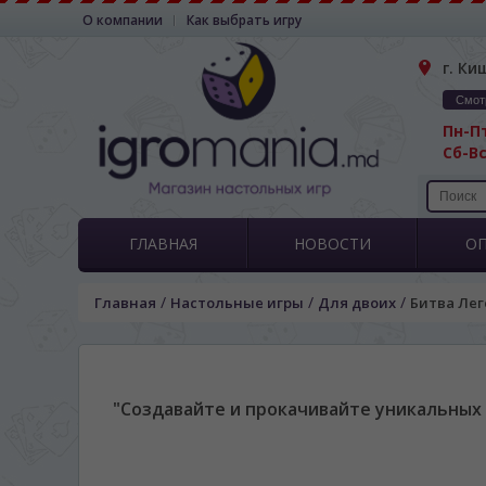
О компании
Как выбрать игру
г. Ки
Смот
Пн-Пт
Сб-Вс
ГЛАВНАЯ
НОВОСТИ
О
/
/
/
Главная
Настольные игры
Для двоих
Битва Ле
"Создавайте и прокачивайте уникальных 