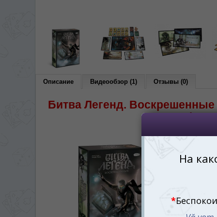
Vă vom deranja doar o singură dată,
*
Если вы хотите переключить язык са
правом верхнем 
Dacă doriți să schimbați limba site-ului, p
dreapta sus 
RO
Описание
Видеообзор (1)
Отзывы (0)
Битва Легенд. Воскрешенные 
фэнт
Битва Ле
настольн
полнопра
сражения.
уникальн
своего п
арене.