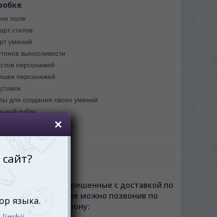
робке
вое поле
арт статов
арт умений
етонов выносливости
истов персонажей
ишек персонажей
дставок
рты для создания своих умений
льный кубик
ила игры
авила игры в PDF
итва Легенд. Воскрешенные с доставкой по
неву либо Молдове можно позвонив по
телефону: