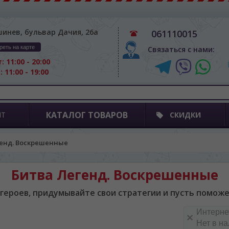
шинев, бульвар Дачия, 26а
061110015
реть на карте
Связаться с нами:
: 11:00 - 20:00
: 11:00 - 19:00
КАТАЛОГ ТОВАРОВ
ПТ
СКИДКИ
генд. Воскрешенные
Битва Легенд. Воскрешенные
героев, придумывайте свои стратегии и пусть поможе
Интерне
Нет в н