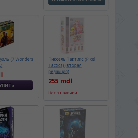
Дуэль (7 Wonders
Пиксель Тактикс (Pixel
.)
Tactics) (вторая
редакция)
l
255 mdl
Нет в наличии