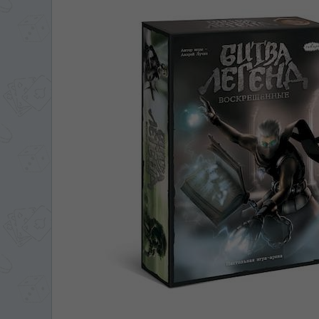
ЯЗЫК САЙТА / LIM
На каком языке Вы хотите
În ce limbă ați dori să
*
Беспокоим Вас только один раз, 