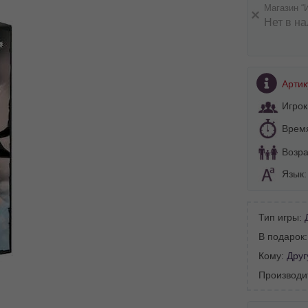
Магазин “
Нет в н
Артик
Игрок
Врем
Возра
Язык
Тип игры:
BA SITE-ULUI
В подарок
 просматривать наш сайт?
Кому:
Друг
 vedeți site-ul nostru?
Производи
далее сохраним Ваш выбор языка.