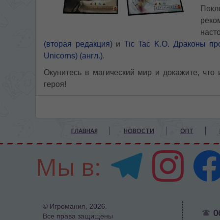
Покл
реко
наст
(вторая редакция)
и
Tic Tac K.O. Драконы пр
Unicorns) (англ.)
.
Окунитесь в магический мир и докажите, что
героя!
ГЛАВНАЯ
НОВОСТИ
ОПТ
Мы в:
© Игромания, 2026.
0
Все права защищены