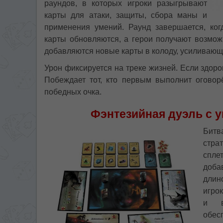
раундов, в которых игроки разыгрывают
карты для атаки, защиты, сбора маны и
применения умений. Раунд завершается, ког
карты обновляются, а герои получают возмож
добавляются новые карты в колоду, усиливаю
Урон фиксируется на треке жизней. Если здоров
Побеждает тот, кто первым выполнит огово
победных очка.
Фэнтезийная дуэль с 
Битв
стра
спле
доба
длин
игро
и в
обес