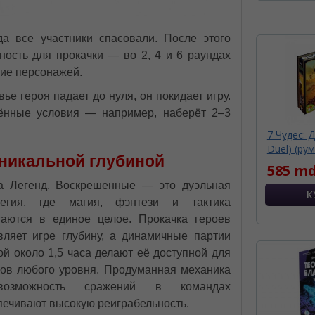
да все участники спасовали. После этого
ность для прокачки — во 2, 4 и 6 раундах
щие персонажей.
ье героя падает до нуля, он покидает игру.
рённые условия — например, наберёт 2–3
7 Чудес: 
Duel) (рум
уникальной глубиной
585 md
а Легенд. Воскрешенные — это дуэльная
тегия, где магия, фэнтези и тактика
таются в единое целое. Прокачка героев
вляет игре глубину, а динамичные партии
ой около 1,5 часа делают её доступной для
ков любого уровня. Продуманная механика
озможность сражений в командах
печивают высокую реиграбельность.