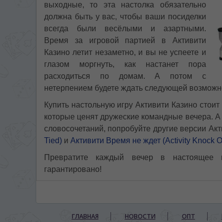
выходные, то эта настолка обязательно
должна быть у вас, чтобы ваши посиделки
всегда были весёлыми и азартными.
Время за игровой партией в Активити
Казино летит незаметно, и вы не успеете и
глазом моргнуть, как настанет пора
расходиться по домам. А потом с
нетерпением будете ждать следующей возможн
Купить настольную игру Активити Казино стоит
которые ценят дружеские командные вечера. А
словосочетаний, попробуйте другие версии Ак
Tied)
и
Активити Время не ждет (Activity Knock O
Превратите каждый вечер в настоящее к
гарантировано!
ГЛАВНАЯ
НОВОСТИ
ОПТ