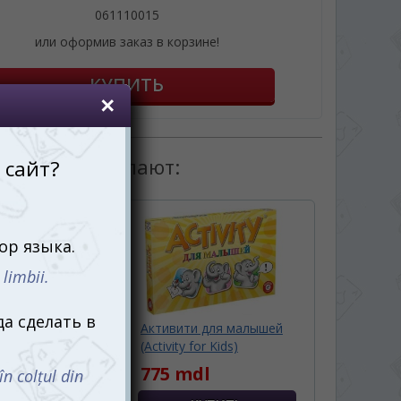
061110015
или оформив заказ в корзине!
товаром покупают:
 дорожная
Активити для малышей
ivity travel)
(Activity for Kids)
l
775 mdl