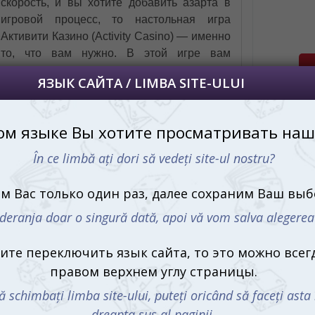
скорость, и вы хотите добавить азарта в
игровой процесс, то настольная игра
Активити Казино (Activity Casino) — именно
то, что вам нужно. В этой игре вам
предстоит не только демонстрировать свои
навыки пантомимы и объяснений, но и
грамотно делать ставки, чтобы
ключите интуицию и немного удачи — и
С этим 
ков!
только встречаться с новыми словами и
вильные ставки на исход игры. А готовы ли
аленьких ставок, чтобы не стать банкротом
 сегодня выиграет?
Активити
версия (Act
265 md