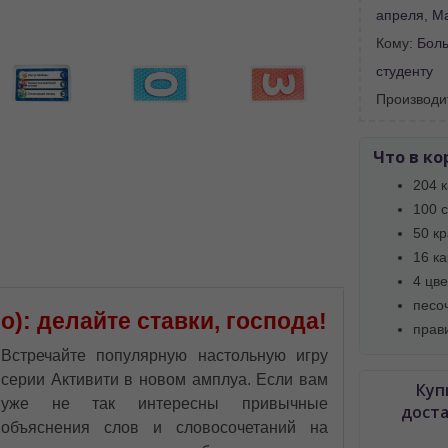
апреля
,
М
Кому:
Бол
студенту
BA SITE-ULUI
Производи
 просматривать наш сайт?
 vedeți site-ul nostru?
Что в ко
далее сохраним Ваш выбор языка.
204 
 apoi vă vom salva alegerea limbii.
100 
50 к
йта, то это можно всегда сделать в
углу страницы.
16 к
uteți oricând să faceți asta în colțul din
4 цве
al paginii.
песо
no): делайте ставки, господа!
прав
RU
Встречайте популярную настольную игру
серии Активити в новом амплуа. Если вам
Куп
уже не так интересны привычные
дост
объяснения слов и словосочетаний на