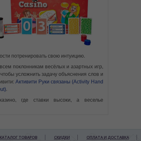
ости потренировать свою интуицию.
 всем поклонникам весёлых и азартных игр,
 чтобы усложнить задачу объяснения слов и
тивити:
Активити Руки связаны (Activity Hand
ut)
.
азино, где ставки высоки, а веселье
КАТАЛОГ ТОВАРОВ
СКИДКИ
ОПЛАТА И ДОСТАВКА