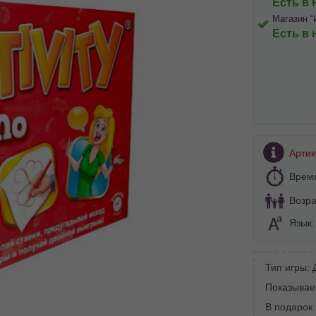
Есть в 
Магазин “
Есть в 
Артик
Врем
Возра
Язык
Тип игры:
Показыва
В подарок