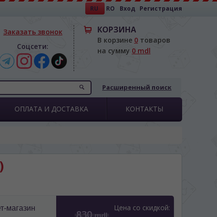
RU
RO
Вход
Регистрация
КОРЗИНА
Заказать звонок
В корзине
0
товаров
Соцсети:
на сумму
0 mdl
Расширенный поиск
ОПЛАТА И ДОСТАВКА
КОНТАКТЫ
)
Цена со скидкой:
т-магазин
830
mdl