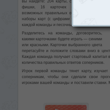
вы найдёте: 204 карты, синие и красные
фишки, 16 карточек с количеством
возможных правильных ответов, цветные
наборы карт (с цифрами 0, 1, 2 и 3) для
каждой команды и песочные часы.
Разделитесь на команды, договоритесь,
какими карточками будете играть — синими
или красными. Карточки выбранного цвета
перетасуйте и положите словами вниз в цент
Каждая команда получает стартовый капитал в
количества правильных ответов соперников.
Игрок первой команды тянет карту, изучает
соперникам, чтобы они сделали свои прог
игроками вашей команды и поставили ставки.