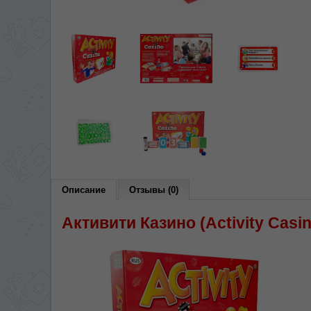
ЯЗЫК САЙТА / LIM
На каком языке Вы хотите
În ce limbă ați dori să
*
Беспокоим Вас только один раз, 
Vă vom deranja doar o singură dată,
*
Если вы хотите переключить язык са
правом верхнем 
Описание
Отзывы (0)
Dacă doriți să schimbați limba site-ului, p
dreapta sus 
Активити Казино (Activity Casi
RO