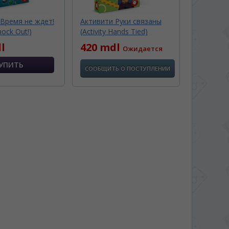
Время не ждет!
Активити Руки связаны
nock Out!)
(Activity Hands Tied)
l
420 mdl
Ожидается
СООБЩИТЬ О ПОСТУПЛЕНИИ