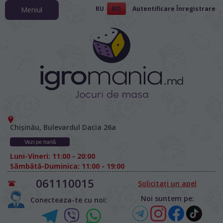
RU
RO
Autentificare
Înregistrare
Meniul
Chișinău, Bulevardul Dacia 26а
Vezi pe hartă
Luni-Vineri: 11:00 - 20:00
Sâmbătă-Duminica: 11:00 - 19:00
061110015
Solicitați un apel
Noi suntem pe:
Conecteaza-te cu noi: