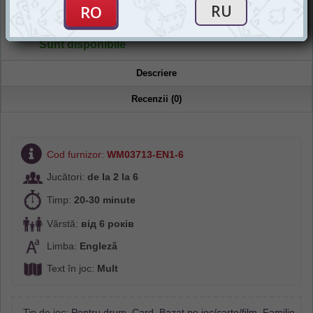
Magazin "Igromania"
Sunt disponibile
Descriere
Recenzii (0)
Cod furnizor:
WM03713-EN1-6
Jucători:
de la 2 la 6
Timp:
20-30 minute
Vârstă:
від 6 років
Limba:
Engleză
Text în joc:
Mult
Tip de joc:
Pentru drum
,
Card
,
Bazat pe joc/carte/film
,
Familie
,