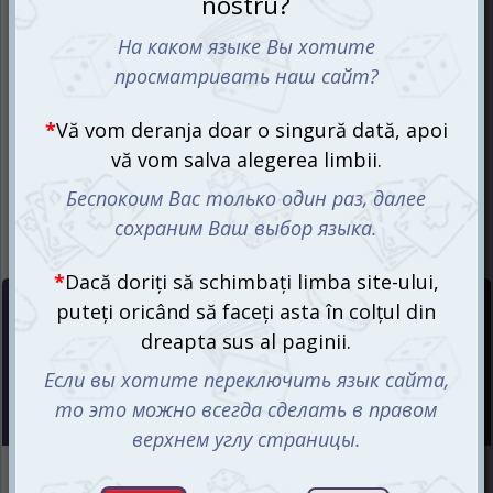
Preț :
132
mdl
Magazin online
Sunt disponibile