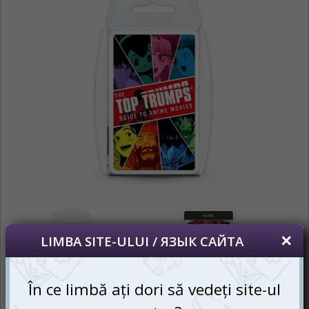
nostru?
На каком языке Вы хотите
просматривать наш сайт?
*
Vă vom deranja doar o singură dată, apoi
vă vom salva alegerea limbii.
Беспокоим Вас только один раз, далее
сохраним Ваш выбор языка.
*
Dacă doriți să schimbați limba site-ului,
puteți oricând să faceți asta în colțul din
dreapta sus al paginii.
Если вы хотите переключить язык сайта,
то это можно всегда сделать в правом
верхнем углу страницы.
RU
RO