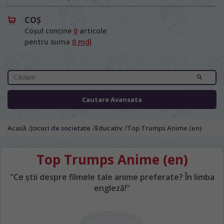
COŞ
Coșul conține
0
articole
pentru suma
0 mdl
Cautare Avansata
/
/
/
Acasă
Jocuri de societate
Educativ
Top Trumps Anime (en)
Top Trumps Anime (en)
"Ce știi despre filmele tale anime preferate? În limba
engleză!"
LIMBA SITE-ULUI / ЯЗЫК САЙТА
În ce limbă ați dori să vedeți site-ul