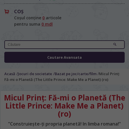
COŞ
Coșul conține
0
articole
pentru suma
0 mdl
Cautare Avansata
/
/
/
Acasă
Jocuri de societate
Bazat pe joc/carte/film
Micul Prinț:
Fă-mi o Planetă (The Little Prince: Make Me a Planet) (ro)
Micul Prinț: Fă-mi o Planetă (The
Little Prince: Make Me a Planet)
(ro)
LIMBA SITE-ULUI / ЯЗЫК САЙТА
"Construiește-ți propria planetă! In limba romana!"
În ce limbă ați dori să vedeți site-ul