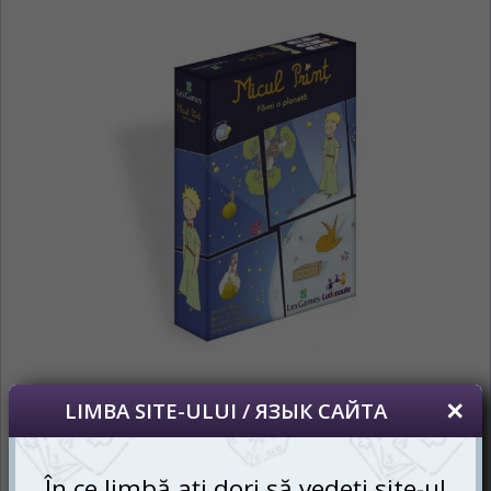
nostru?
На каком языке Вы хотите
просматривать наш сайт?
*
Vă vom deranja doar o singură dată, apoi
vă vom salva alegerea limbii.
Беспокоим Вас только один раз, далее
сохраним Ваш выбор языка.
*
Dacă doriți să schimbați limba site-ului,
puteți oricând să faceți asta în colțul din
dreapta sus al paginii.
Если вы хотите переключить язык сайта,
то это можно всегда сделать в правом
верхнем углу страницы.
RU
RO