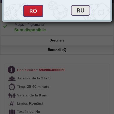
Magazin online
Sunt disponibile
Magazin "Igromania"
Sunt disponibile
Descriere
Recenzii (0)
Cod furnizor:
5949064800056
Jucători:
de la 2 la 5
Timp:
25-40 minute
Vârstă:
de la 8 ani
Limba:
Română
Text în joc:
Nu