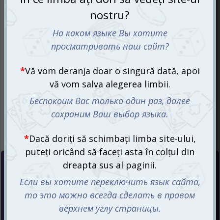
Preț :
415
mdl