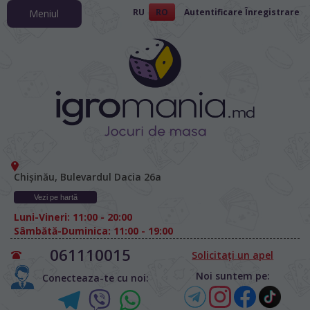
RU
RO
Autentificare
Înregistrare
Meniul
Chișinău, Bulevardul Dacia 26а
Vezi pe hartă
Luni-Vineri: 11:00 - 20:00
Sâmbătă-Duminica: 11:00 - 19:00
061110015
Solicitați un apel
Noi suntem pe:
Conecteaza-te cu noi: