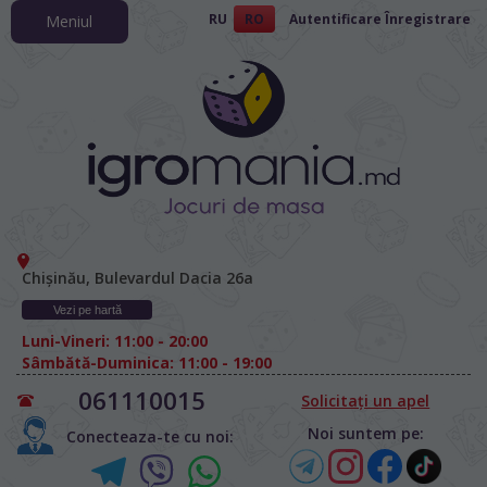
RU
RO
Autentificare
Înregistrare
Meniul
Chișinău, Bulevardul Dacia 26а
Vezi pe hartă
Luni-Vineri: 11:00 - 20:00
Sâmbătă-Duminica: 11:00 - 19:00
061110015
Solicitați un apel
Noi suntem pe:
Conecteaza-te cu noi: