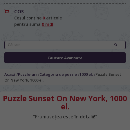
COŞ
Coșul conține
0
articole
pentru suma
0 mdl
Cautare Avansata
LIMBA SITE-ULUI / ЯЗЫК САЙТА
/
/
/
/
Acasă
Puzzle-uri
Categoria de puzzle
1000 el.
Puzzle Sunset
În ce limbă ați dori să vedeți site-ul
On New York, 1000 el.
nostru?
На каком языке Вы хотите
просматривать наш сайт?
Puzzle Sunset On New York, 1000
el.
*
Vă vom deranja doar o singură dată, apoi
vă vom salva alegerea limbii.
Беспокоим Вас только один раз, далее
"Frumusețea este în detalii!"
сохраним Ваш выбор языка.