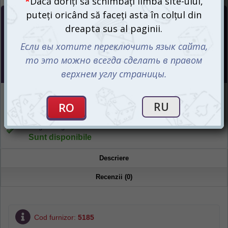
Preț :
150
mdl
Magazin online
Sunt disponibile
Magazin "Igromania"
Sunt disponibile
Descriere
Recenzii (0)
Cod furnizor:
5185