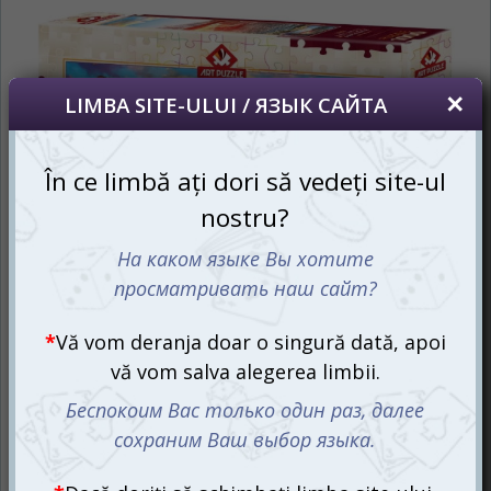
*
Dacă doriți să schimbați limba site-ului,
puteți oricând să faceți asta în colțul din
dreapta sus al paginii.
Если вы хотите переключить язык сайта,
то это можно всегда сделать в правом
верхнем углу страницы.
RU
RO