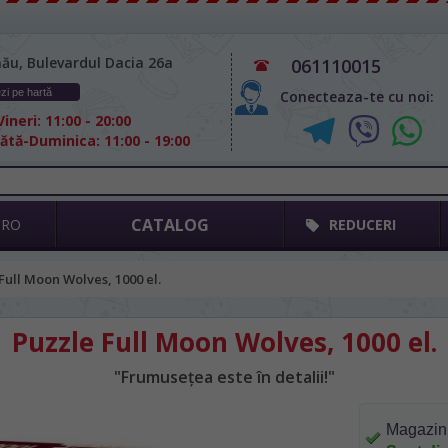
nău, Bulevardul Dacia 26а
061110015
zi pe hartă
Conecteaza-te cu noi:
ineri: 11:00 - 20:00
tă-Duminica: 11:00 - 19:00
CATALOG
GRO
REDUCERI
Full Moon Wolves, 1000 el.
Puzzle Full Moon Wolves, 1000 el.
"Frumusețea este în detalii!"
Magazin