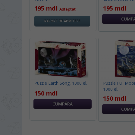
195 mdl
195 mdl
Așteptat
RAPORT DE ADMITERE
Puzzle Earth Song, 1000 el.
Puzzle Full Moo
1000 el.
150 mdl
150 mdl