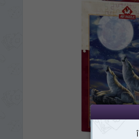
LIMBA SITE-ULUI 
În ce limbă ați dori să
На каком языке Вы хотите
*
Vă vom deranja doar o singură dată,
Беспокоим Вас только один раз, 
*
Dacă doriți să schimbați limba site-ului
din dreapta su
Если вы хотите переключить язык са
правом верхнем 
RO