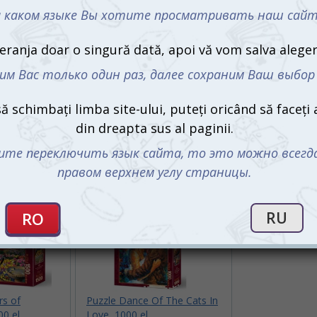
rs of
Puzzle Dance Of The Cats In
0 el.
Love, 1000 el.