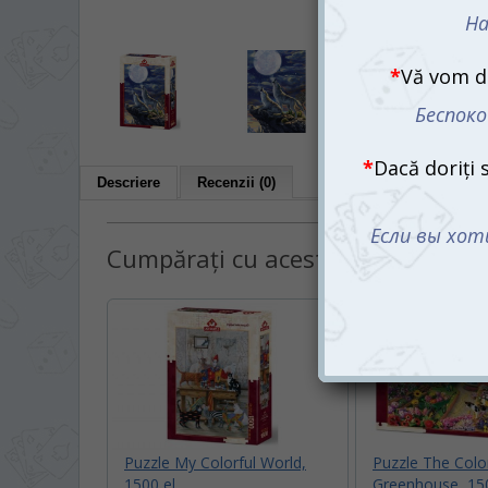
Descriere
Recenzii (0)
Cumpărați cu acest produs:
Puzzle My Colorful World,
Puzzle The Colo
1500 el.
Greenhouse, 150