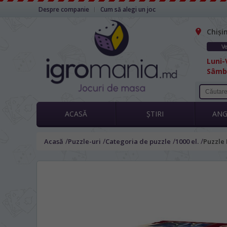
Despre companie
Cum să alegi un joc
Chiși
Ve
Luni-V
Sâmbă
ACASĂ
ȘTIRI
AN
/
/
/
/
Acasă
Puzzle-uri
Categoria de puzzle
1000 el.
Puzzle 