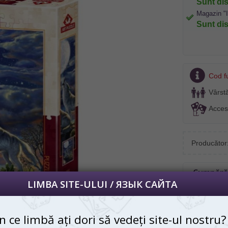
Sunt dis
Magazin "
Sunt dis
/ ЯЗЫК САЙТА
 vedeți site-ul nostru?
Cod f
 просматривать наш сайт?
Vârst
 apoi vă vom salva alegerea limbii.
Acces
далее сохраним Ваш выбор языка.
, puteți oricând să faceți asta în colțul
s al paginii.
Producător
йта, то это можно всегда сделать в
углу страницы.
Cumpără 
RU