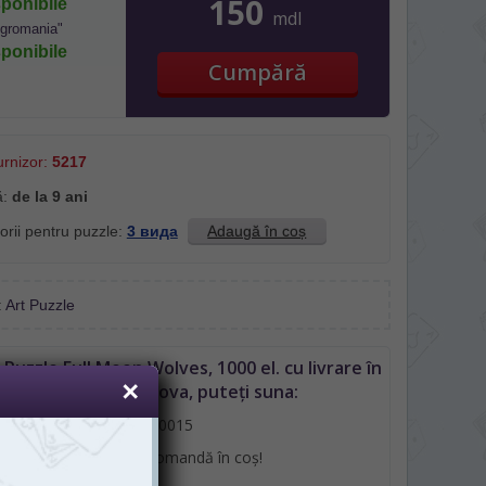
150
ponibile
mdl
Igromania"
ponibile
urnizor:
5217
ă:
de la 9 ani
orii pentru puzzle:
3 вида
Adaugă în coș
:
Art Puzzle
Puzzle Full Moon Wolves, 1000 el. cu livrare în
Chișinău sau Moldova, puteți suna:
061110015
sau plasând o comandă în coș!