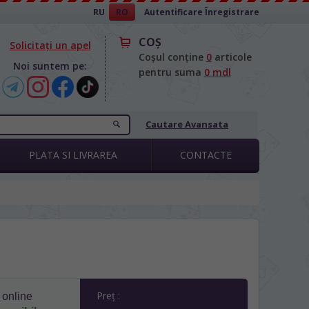
RU
RO
Autentificare
Înregistrare
COŞ
Solicitați un apel
Coșul conține
0
articole
Noi suntem pe:
pentru suma
0 mdl
Cautare Avansata
PLATA SI LIVRAREA
CONTACTE
Preț :
 online