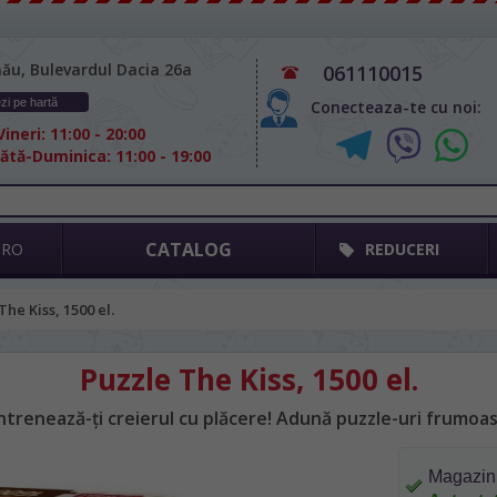
nău, Bulevardul Dacia 26а
061110015
zi pe hartă
Conecteaza-te cu noi:
ineri: 11:00 - 20:00
tă-Duminica: 11:00 - 19:00
CATALOG
GRO
REDUCERI
The Kiss, 1500 el.
Puzzle The Kiss, 1500 el.
ntrenează-ți creierul cu plăcere! Adună puzzle-uri frumoas
Magazin