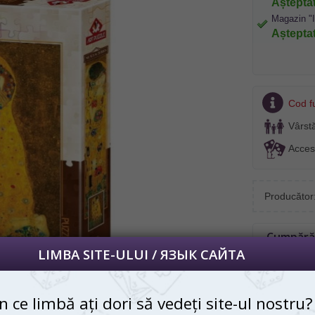
Aștepta
Magazin "
Aștepta
/ ЯЗЫК САЙТА
 vedeți site-ul nostru?
Cod f
 просматривать наш сайт?
Vârst
 apoi vă vom salva alegerea limbii.
Acces
далее сохраним Ваш выбор языка.
, puteți oricând să faceți asta în colțul
s al paginii.
Producător
йта, то это можно всегда сделать в
углу страницы.
Cumpără P
RU