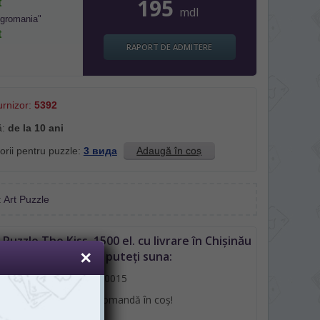
195
t
mdl
Igromania"
t
RAPORT DE ADMITERE
urnizor:
5392
ă:
de la 10 ani
orii pentru puzzle:
3 вида
Adaugă în coș
:
Art Puzzle
uzzle The Kiss, 1500 el. cu livrare în Chișinău
sau Moldova, puteți suna:
061110015
sau plasând o comandă în coș!