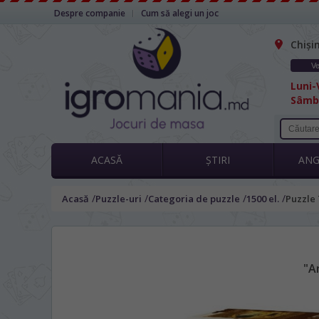
Despre companie
Cum să alegi un joc
Chiși
Ve
Luni-V
Sâmbă
ACASĂ
ȘTIRI
AN
/
/
/
/
Acasă
Puzzle-uri
Categoria de puzzle
1500 el.
Puzzle 
"A