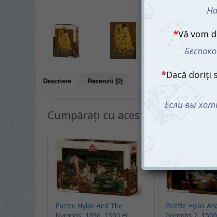
Descriere
Recenzii (0)
Cumpărați cu acest produs:
Puzzle Hylas And The
Puzzle Hylas An
Nymphs, 1896, 1500 el.
Nymphs 2, 1500 