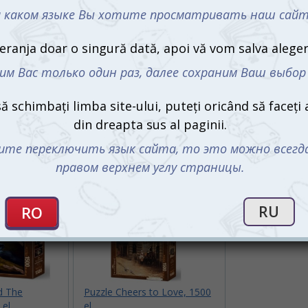
d The
Puzzle Cheers to Love, 1500
el.
el.