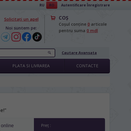
RU
RO
Autentificare
Înregistrare
COŞ
Solicitați un apel
Coșul conține
0
articole
Noi suntem pe:
pentru suma
0 mdl
Cautare Avansata
PLATA SI LIVRAREA
CONTACTE
e!"
Preț :
 online