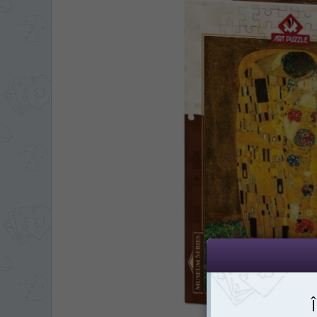
LIMBA SITE-ULUI 
În ce limbă ați dori să
На каком языке Вы хотите
*
Vă vom deranja doar o singură dată,
Беспокоим Вас только один раз, 
*
Dacă doriți să schimbați limba site-ului
din dreapta su
Если вы хотите переключить язык са
правом верхнем 
RO